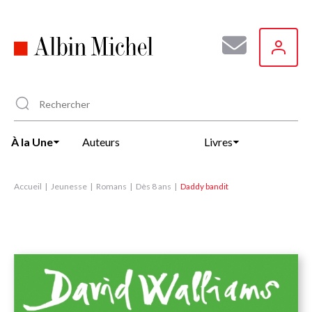
Aller
au
contenu
principal
À la Une
Auteurs
Livres
Accueil
Jeunesse
Romans
Dès 8 ans
Daddy bandit