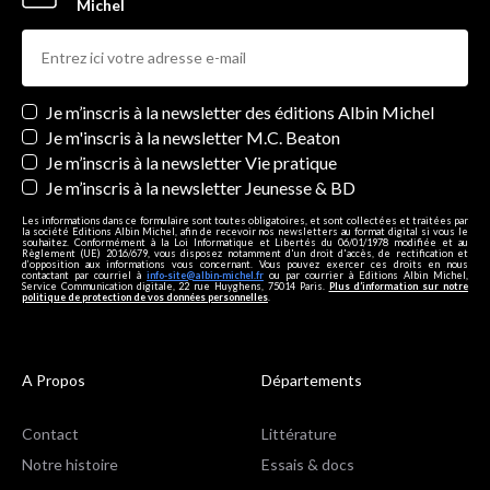
Michel
Newsletters
Je m’inscris à la newsletter des éditions Albin Michel
Je m'inscris à la newsletter M.C. Beaton
Je m’inscris à la newsletter Vie pratique
Je m’inscris à la newsletter Jeunesse & BD
Les informations dans ce formulaire sont toutes obligatoires, et sont collectées et traitées par
la société Editions Albin Michel, afin de recevoir nos newsletters au format digital si vous le
souhaitez. Conformément à la Loi Informatique et Libertés du 06/01/1978 modifiée et au
Règlement (UE) 2016/679, vous disposez notamment d'un droit d'accès, de rectification et
d’opposition aux informations vous concernant. Vous pouvez exercer ces droits en nous
contactant par courriel à
info-site@albin-michel.fr
ou par courrier à Editions Albin Michel,
Service Communication digitale, 22 rue Huyghens, 75014 Paris.
Plus d’information sur notre
politique de protection de vos données personnelles
.
A Propos
Départements
Contact
Littérature
Notre histoire
Essais & docs