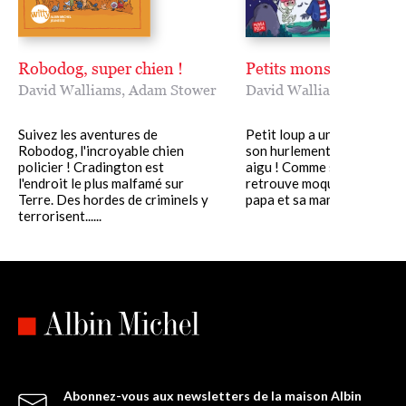
Robodog, super chien !
Petits monstres
David Walliams
,
Adam Stower
David Walliams
,
Adam S
Suivez les aventures de
Petit loup a un GROS prob
Robodog, l'incroyable chien
son hurlement est ridicule
policier ! Cradington est
aigu ! Comme sa famille se
l'endroit le plus malfamé sur
retrouve moquée de tous, 
Terre. Des hordes de criminels y
papa et sa maman décident de
terrorisent......
Abonnez-vous aux newsletters de la maison Albin