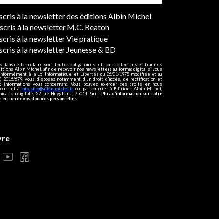
ers
nscris à la newsletter des éditions Albin Michel
nscris à la newsletter M.C. Beaton
scris à la newsletter Vie pratique
nscris à la newsletter Jeunesse & BD
s dans ce formulaire sont toutes obligatoires, et sont collectées et traitées
ditions Albin Michel, afin de recevoir nos newsletters au format digital si vous
onformément à la Loi Informatique et Libertés du 06/01/1978 modifiée et au
 2016/679, vous disposez notamment d'un droit d'accès, de rectification et
ux informations vous concernant. Vous pouvez exercer ces droits en nous
courriel à
info-site@albin-michel.fr
ou par courrier à Editions Albin Michel,
cation digitale, 22 rue Huyghens, 75014 Paris.
Plus d’information sur notre
otection de vos données personnelles
.
vre
s réglementations. Personnalisez vos préférences pour contrôler