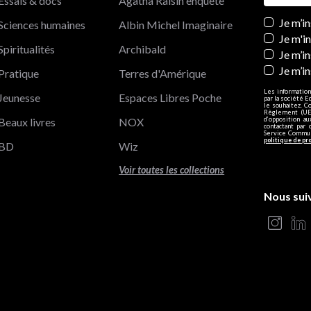
Essais & docs
Agatha Raisin enquête
Newslett
Je m’i
Sciences humaines
Albin Michel Imaginaire
Je m'i
Spiritualités
Archibald
Je m’in
Je m’i
Pratique
Terres d'Amérique
Les information
Jeunesse
Espaces Libres Poche
par la société E
le souhaitez. C
Règlement (UE)
Beaux livres
NOX
d’opposition a
contactant par 
Service Communi
politique de pr
BD
Wiz
Voir toutes les collections
Nous sui
s Options
ètres de confidentialité, en garantissant la conformité avec le