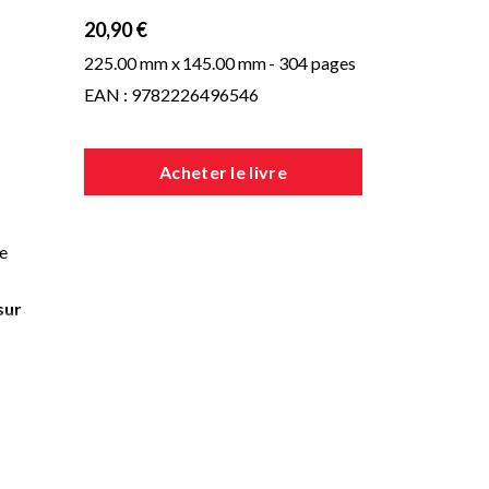
20,90 €
225.00 mm x
145.00 mm
- 304 pages
EAN : 9782226496546
Acheter le livre
ce
sur
he