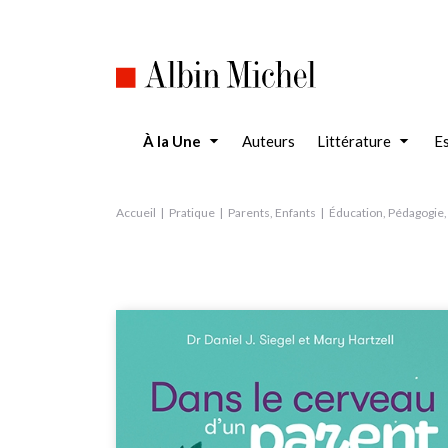
Aller
au
contenu
principal
À la Une
Auteurs
Littérature
Es
Accueil
Pratique
Parents, Enfants
Éducation, Pédagogie, 