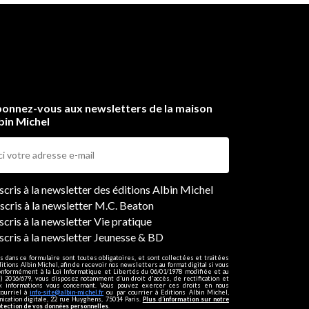
onnez-vous aux newsletters de la maison
bin Michel
ers
nscris à la newsletter des éditions Albin Michel
nscris à la newsletter M.C. Beaton
scris à la newsletter Vie pratique
nscris à la newsletter Jeunesse & BD
s dans ce formulaire sont toutes obligatoires, et sont collectées et traitées
ditions Albin Michel, afin de recevoir nos newsletters au format digital si vous
onformément à la Loi Informatique et Libertés du 06/01/1978 modifiée et au
 2016/679, vous disposez notamment d'un droit d'accès, de rectification et
ux informations vous concernant. Vous pouvez exercer ces droits en nous
courriel à
info-site@albin-michel.fr
ou par courrier à Editions Albin Michel,
cation digitale, 22 rue Huyghens, 75014 Paris.
Plus d’information sur notre
otection de vos données personnelles
.