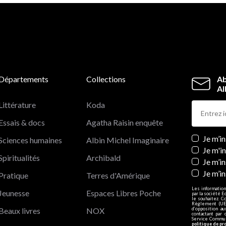
l’enfant. Diplômée en psychologie de l’éducation, elle a
plus de trente ans d’expérience auprès des enfants,
parents et enseignants. Elle est directrice d’une célèbre
école maternelle en Californie, ainsi que professeur
d’éducation à l’université.
Départements
Collections
Ab
Al
Littérature
Koda
Essais & docs
Agatha Raisin enquête
Newslett
Je m’i
Sciences humaines
Albin Michel Imaginaire
Je m'i
Spiritualités
Archibald
Je m’in
Je m’i
Pratique
Terres d'Amérique
Les information
Jeunesse
Espaces Libres Poche
par la société E
le souhaitez. C
Règlement (UE)
Beaux livres
NOX
d’opposition a
contactant par 
Service Communi
politique de pr