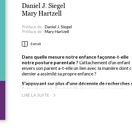
Daniel J. Siegel
Mary Hartzell
Préface de :
Daniel J. Siegel
Préface de :
Mary Hartzell
Extrait
Dans quelle mesure notre enfance façonne-t-elle
notre posture parentale ?
L’attachement d’un enfant
envers son parent a-t-elle un lien avec la manière dont 
dernier a assimilé sa propre enfance ?
S’appuyant sur plus d’une décennie de recherches 
l’attachement, Daniel J. Siegel,
éminent psychiatre
pédiatrique, et Mary Hartzell, spécialiste en
LIRE LA SUITE
développement de l’enfant, livrent leurs conclusions,
confirmant l’impact de la période de l’enfance sur le
développement du cerveau et sur la manière dont les
parents éduquent leurs enfants.
Les auteurs proposent ici aux parents une approc