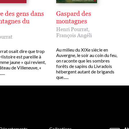
re des gens dans
Gaspard des
ntagnes du
montagnes
Henri Pourrat
,
François Angéli
urrat
Au milieu du XIXe siècle en
rat osait dire que trop
Auvergne, le soir au coin du feu,
Histoire est pareille à
on raconte que les sombres
mme jaune » qui revient,
forêts de sapins du Livradois
âteau de Villeneuve, «
hébergent autant de brigands
....
que......
Départements
Collections
Ab