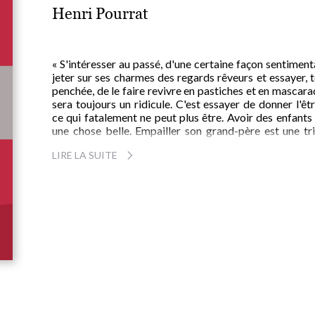
Henri Pourrat
« S'intéresser au passé, d'une certaine façon sentiment
jeter sur ses charmes des regards rêveurs et essayer, 
penchée, de le faire revivre en pastiches et en mascar
sera toujours un ridicule. C'est essayer de donner l'êt
ce qui fatalement ne peut plus être. Avoir des enfants
une chose belle. Empailler son grand-père est une tri
chose.
LIRE LA SUITE
Cependant, il faut mettre à très grand prix les surviva
antiques. Non pour leur vieillesse, mais pour le secre
jeunesse qui reste en elles. Nées aux jours d'autrefois, e
sont souvent plus proches que leurs soeurs d'aujourd'
de la Nature, de sa simplicité, de sa beauté, de sa fo
Mieux qu'elles, elles tiennent de la vie. Voilà pourquoi il
bon de s'intéresser encore à cet art d'artisans, à ce
feuille blanche, telle qu'on la fabrique à la main, depuis
Croisades, dans les moulins à papier d'Ambert »
H.P.