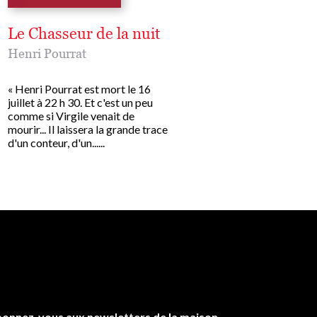
Le Chasseur de la nuit
L'Almanach des
saisons
Henri Pourrat
Henri Pourrat
« Henri Pourrat est mort le 16
juillet à 22 h 30. Et c'est un peu
« Portrait mensuel de
comme si Virgile venait de
l’agriculteur et de la
mourir... Il laissera la grande trace
météorologie, recueil de
d'un conteur, d'un......
recettes, extrait de sagess
le calendrier des dictons
mois, douze......
onnez-vous aux newsletters de la maison