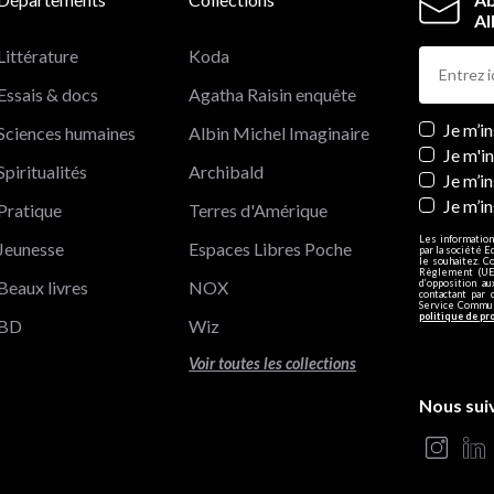
Al
Littérature
Koda
Essais & docs
Agatha Raisin enquête
Newslett
Je m’i
Sciences humaines
Albin Michel Imaginaire
Je m'i
Spiritualités
Archibald
Je m’in
Je m’i
Pratique
Terres d'Amérique
Les information
Jeunesse
Espaces Libres Poche
par la société E
le souhaitez. C
Règlement (UE)
Beaux livres
NOX
d’opposition a
contactant par 
Service Communi
politique de pr
BD
Wiz
Voir toutes les collections
Nous sui