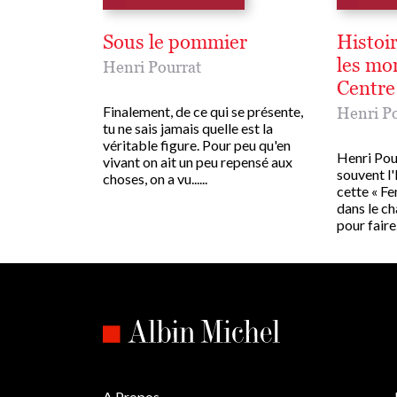
Sous le pommier
Histoi
les mo
Henri Pourrat
Centre
Finalement, de ce qui se présente,
Henri Po
tu ne sais jamais quelle est la
véritable figure. Pour peu qu'en
Henri Pour
vivant on ait un peu repensé aux
souvent l'
choses, on a vu......
cette « Fe
dans le ch
pour faire..
A Propos