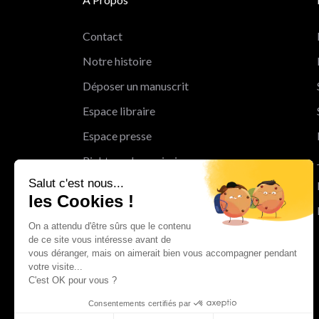
Contact
Notre histoire
Déposer un manuscrit
Espace libraire
Espace presse
Rights and permissions
Salut c'est nous...
Mentions légales
les Cookies !
Cookies
On a attendu d'être sûrs que le contenu
Charte de protection des données
de ce site vous intéresse avant de
personnelles
vous déranger, mais on aimerait bien vous accompagner pendant
votre visite...
Le Groupe Albin Michel
C'est OK pour vous ?
Les librairies du groupe Albin Michel
Consentements certifiés par