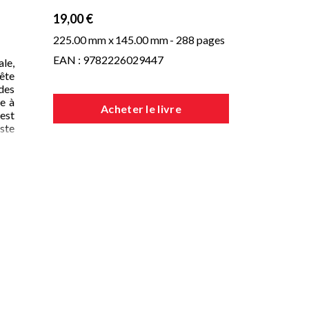
19,00 €
225.00 mm x
145.00 mm
- 288 pages
EAN : 9782226029447
ale,
tête
ades
re à
Acheter le livre
 est
ste
nces
t de
lles
hui
rce.
 est
tte
 les