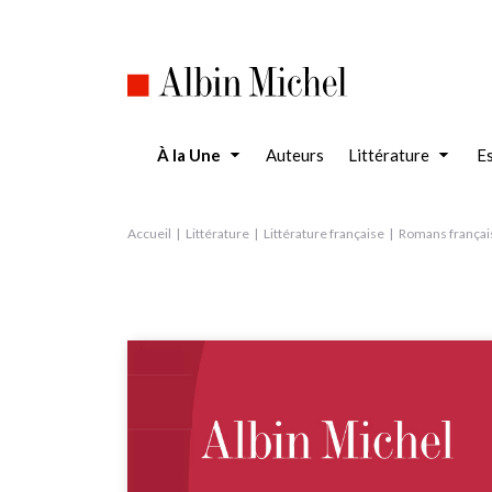
Aller
au
contenu
principal
À la Une
Auteurs
Littérature
Es
Accueil
Littérature
Littérature française
Romans françai