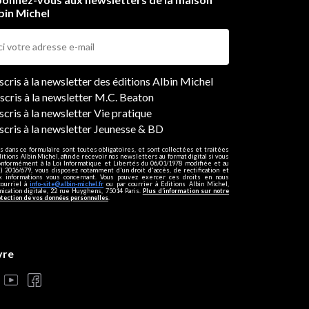
bin Michel
ers
nscris à la newsletter des éditions Albin Michel
nscris à la newsletter M.C. Beaton
scris à la newsletter Vie pratique
nscris à la newsletter Jeunesse & BD
s dans ce formulaire sont toutes obligatoires, et sont collectées et traitées
ditions Albin Michel, afin de recevoir nos newsletters au format digital si vous
onformément à la Loi Informatique et Libertés du 06/01/1978 modifiée et au
 2016/679, vous disposez notamment d'un droit d'accès, de rectification et
ux informations vous concernant. Vous pouvez exercer ces droits en nous
courriel à
info-site@albin-michel.fr
ou par courrier à Editions Albin Michel,
cation digitale, 22 rue Huyghens, 75014 Paris.
Plus d’information sur notre
otection de vos données personnelles
.
vre