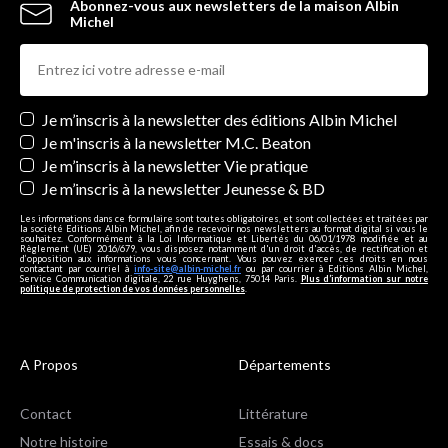
Abonnez-vous aux newsletters de la maison Albin
Michel
Newsletters
Je m’inscris à la newsletter des éditions Albin Michel
Je m'inscris à la newsletter M.C. Beaton
Je m’inscris à la newsletter Vie pratique
Je m’inscris à la newsletter Jeunesse & BD
Les informations dans ce formulaire sont toutes obligatoires, et sont collectées et traitées par
la société Editions Albin Michel, afin de recevoir nos newsletters au format digital si vous le
souhaitez. Conformément à la Loi Informatique et Libertés du 06/01/1978 modifiée et au
Règlement (UE) 2016/679, vous disposez notamment d'un droit d'accès, de rectification et
d’opposition aux informations vous concernant. Vous pouvez exercer ces droits en nous
contactant par courriel à
info-site@albin-michel.fr
ou par courrier à Editions Albin Michel,
Service Communication digitale, 22 rue Huyghens, 75014 Paris.
Plus d’information sur notre
politique de protection de vos données personnelles
.
A Propos
Départements
Contact
Littérature
Notre histoire
Essais & docs