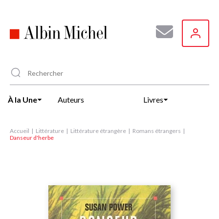
Aller
au
contenu
principal
À la Une
Auteurs
Livres
Accueil
Littérature
Littérature étrangère
Romans étrangers
Danseur d'herbe