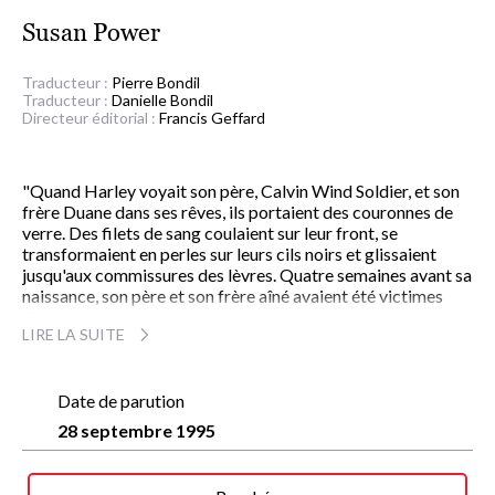
Susan Power
Traducteur :
Pierre Bondil
Traducteur :
Danielle Bondil
Directeur éditorial :
Francis Geffard
"Quand Harley voyait son père, Calvin Wind Soldier, et son
frère Duane dans ses rêves, ils portaient des couronnes de
verre. Des filets de sang coulaient sur leur front, se
transformaient en perles sur leurs cils noirs et glissaient
jusqu'aux commissures des lèvres. Quatre semaines avant sa
naissance, son père et son frère aîné avaient été victimes
d'un accident de la route."
LIRE LA SUITE
Ainsi s'ouvre ce remarquable premier roman d'une jeune
Sioux originaire de la réserve de Standing Rock (Dakota du
Nord) qui, à trente-deux ans, fait une entrée fracassante en
littérature. Publié aux États-Unis en 1994, son
Date de parution
Danseur
d'Herbe
est déjà traduit dans une dizaine de langues.
28 septembre 1995
À travers le destin d'Harlay Wind Soldier, un jeune Sioux
d'aujourd'hui, s'élabore une étonnante fresque familiale où,
de personnage en personnage, d'une génération à l'autre,