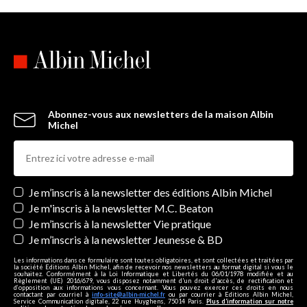
Abonnez-vous aux newsletters de la maison Albin
Michel
Newsletters
Je m’inscris à la newsletter des éditions Albin Michel
Je m'inscris à la newsletter M.C. Beaton
Je m’inscris à la newsletter Vie pratique
Je m’inscris à la newsletter Jeunesse & BD
Les informations dans ce formulaire sont toutes obligatoires, et sont collectées et traitées par
la société Editions Albin Michel, afin de recevoir nos newsletters au format digital si vous le
souhaitez. Conformément à la Loi Informatique et Libertés du 06/01/1978 modifiée et au
Règlement (UE) 2016/679, vous disposez notamment d'un droit d'accès, de rectification et
d’opposition aux informations vous concernant. Vous pouvez exercer ces droits en nous
contactant par courriel à
info-site@albin-michel.fr
ou par courrier à Editions Albin Michel,
Service Communication digitale, 22 rue Huyghens, 75014 Paris.
Plus d’information sur notre