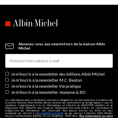
Abonnez-vous aux newsletters de la maison Albin
Michel
Newsletters
Je m’inscris à la newsletter des éditions Albin Michel
Je m'inscris à la newsletter M.C. Beaton
Je m’inscris à la newsletter Vie pratique
Je m’inscris à la newsletter Jeunesse & BD
Les informations dans ce formulaire sont toutes obligatoires, et sont collectées et traitées par
la société Editions Albin Michel, afin de recevoir nos newsletters au format digital si vous le
souhaitez. Conformément à la Loi Informatique et Libertés du 06/01/1978 modifiée et au
Règlement (UE) 2016/679, vous disposez notamment d'un droit d'accès, de rectification et
d’opposition aux informations vous concernant. Vous pouvez exercer ces droits en nous
contactant par courriel à
info-site@albin-michel.fr
ou par courrier à Editions Albin Michel,
Service Communication digitale, 22 rue Huyghens, 75014 Paris.
Plus d’information sur notre