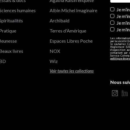
Essais & docs
Agatha Raisin enquête
Newslett
Je m’i
Sciences humaines
Albin Michel Imaginaire
Je m'i
Spiritualités
Archibald
Je m’in
Je m’i
Pratique
Terres d'Amérique
Les information
Jeunesse
Espaces Libres Poche
par la société E
le souhaitez. C
Règlement (UE)
Beaux livres
NOX
d’opposition a
contactant par 
Service Communi
politique de pr
BD
Wiz
Voir toutes les collections
Nous sui
s Options
ètres de confidentialité, en garantissant la conformité avec le