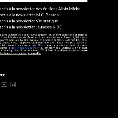
ers
nscris à la newsletter des éditions Albin Michel
nscris à la newsletter M.C. Beaton
scris à la newsletter Vie pratique
nscris à la newsletter Jeunesse & BD
s dans ce formulaire sont toutes obligatoires, et sont collectées et traitées
ditions Albin Michel, afin de recevoir nos newsletters au format digital si vous
onformément à la Loi Informatique et Libertés du 06/01/1978 modifiée et au
 2016/679, vous disposez notamment d'un droit d'accès, de rectification et
ux informations vous concernant. Vous pouvez exercer ces droits en nous
courriel à
info-site@albin-michel.fr
ou par courrier à Editions Albin Michel,
cation digitale, 22 rue Huyghens, 75014 Paris.
Plus d’information sur notre
otection de vos données personnelles
.
vre
s réglementations. Personnalisez vos préférences pour contrôler