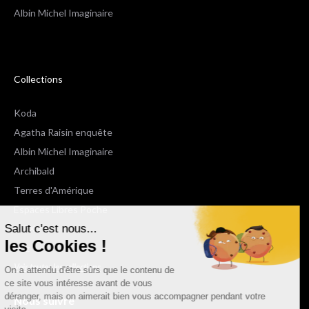
Albin Michel Imaginaire
Collections
Koda
Agatha Raisin enquête
Albin Michel Imaginaire
Archibald
Terres d'Amérique
Espaces Libres Poche
Salut c'est nous...
NOX
les Cookies !
Wiz
Voir toutes les collections
On a attendu d'être sûrs que le contenu de
ce site vous intéresse avant de vous
déranger, mais on aimerait bien vous accompagner pendant votre
Nous suivre