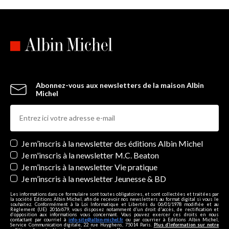
Abonnez-vous aux newsletters de la maison Albin
Michel
Newsletters
Je m’inscris à la newsletter des éditions Albin Michel
Je m'inscris à la newsletter M.C. Beaton
Je m’inscris à la newsletter Vie pratique
Je m’inscris à la newsletter Jeunesse & BD
Les informations dans ce formulaire sont toutes obligatoires, et sont collectées et traitées par
la société Editions Albin Michel, afin de recevoir nos newsletters au format digital si vous le
souhaitez. Conformément à la Loi Informatique et Libertés du 06/01/1978 modifiée et au
Règlement (UE) 2016/679, vous disposez notamment d'un droit d'accès, de rectification et
d’opposition aux informations vous concernant. Vous pouvez exercer ces droits en nous
contactant par courriel à
info-site@albin-michel.fr
ou par courrier à Editions Albin Michel,
Service Communication digitale, 22 rue Huyghens, 75014 Paris.
Plus d’information sur notre