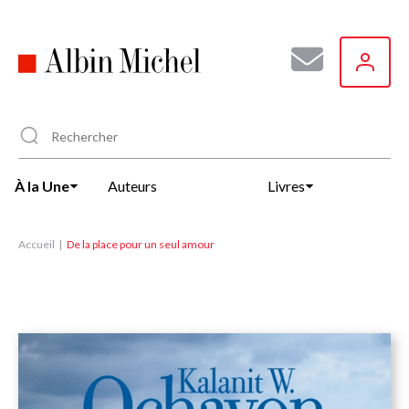
Aller
au
contenu
principal
À la Une
Auteurs
Livres
Accueil
De la place pour un seul amour