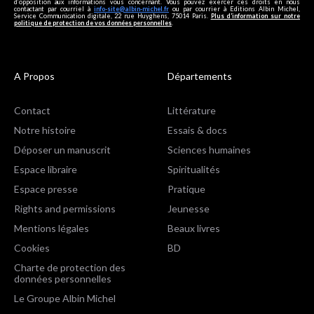
d’opposition aux informations vous concernant. Vous pouvez exercer ces droits en nous
contactant par courriel à
info-site@albin-michel.fr
ou par courrier à Editions Albin Michel,
Service Communication digitale, 22 rue Huyghens, 75014 Paris.
Plus d’information sur notre
politique de protection de vos données personnelles
.
A Propos
Départements
Contact
Littérature
Notre histoire
Essais & docs
Déposer un manuscrit
Sciences humaines
Espace libraire
Spiritualités
Espace presse
Pratique
Rights and permissions
Jeunesse
Mentions légales
Beaux livres
Cookies
BD
Charte de protection des
données personnelles
Le Groupe Albin Michel