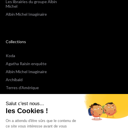
Les librairies du groupe Albin
Michel
Albin Michel Imaginaire
Collections
Koda
Agatha Raisin enquête
Albin Michel Imaginaire
Archibald
Terres d'Amérique
Espaces Libres Poche
Salut c'est nous...
NOX
les Cookies !
Wiz
Voir toutes les collections
On a attendu d'être sûrs que le contenu de
ce site vous intéresse avant de vous