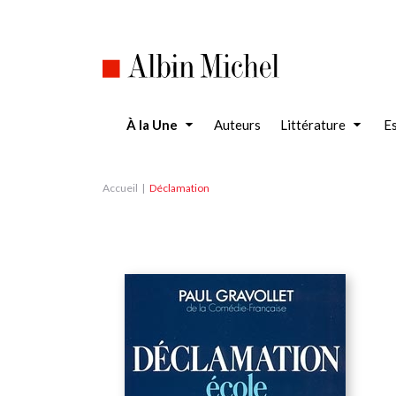
Aller
au
contenu
principal
À la Une
Auteurs
Littérature
Es
Accueil
Déclamation