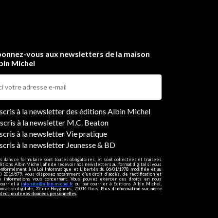
n
e
onnez-vous aux newsletters de la maison
bin Michel
et
nne
ers
nscris à la newsletter des éditions Albin Michel
nscris à la newsletter M.C. Beaton
scris à la newsletter Vie pratique
nscris à la newsletter Jeunesse & BD
s dans ce formulaire sont toutes obligatoires, et sont collectées et traitées
ditions Albin Michel, afin de recevoir nos newsletters au format digital si vous
onformément à la Loi Informatique et Libertés du 06/01/1978 modifiée et au
 2016/679, vous disposez notamment d'un droit d'accès, de rectification et
ux informations vous concernant. Vous pouvez exercer ces droits en nous
courriel à
info-site@albin-michel.fr
ou par courrier à Editions Albin Michel,
cation digitale, 22 rue Huyghens, 75014 Paris.
Plus d’information sur notre
otection de vos données personnelles
.