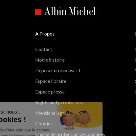
A Propos
Contact
Notre histoire
Déposer un manuscrit
Espace libraire
Espace presse
Rights and permissions
Salut c'est nous...
Mentions légales
les Cookies !
Cookies
On a attendu d'être sûrs que le contenu
Charte de protection des données
de ce site vous intéresse avant de