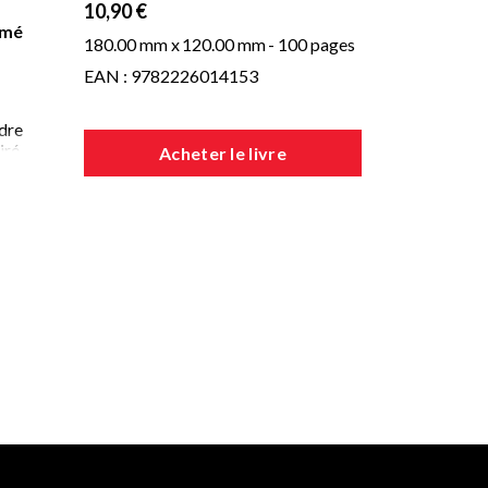
10,90 €
rmé
180.00 mm x
120.00 mm
- 100 pages
EAN : 9782226014153
ndre
iré
Acheter le livre
es
 en
ment
ion
aire