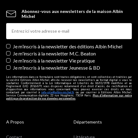
Abonnez-vous aux newsletters de la maison Albin
Michel
Newsletters
Je m’inscris à la newsletter des éditions Albin Michel
Je m'inscris à la newsletter M.C. Beaton
Je m’inscris à la newsletter Vie pratique
Je m’inscris à la newsletter Jeunesse & BD
Les informations dans ce formulaire sont toutes obligatoires, et sont collectées et traitées par
la société Editions Albin Michel, afin de recevoir nos newsletters au format digital si vous le
souhaitez. Conformément à la Loi Informatique et Libertés du 06/01/1978 modifiée et au
Règlement (UE) 2016/679, vous disposez notamment d'un droit d'accès, de rectification et
d’opposition aux informations vous concernant. Vous pouvez exercer ces droits en nous
contactant par courriel à
info-site@albin-michel.fr
ou par courrier à Editions Albin Michel,
Service Communication digitale, 22 rue Huyghens, 75014 Paris.
Plus d’information sur notre
politique de protection de vos données personnelles
.
A Propos
Départements
Contact
Littérature