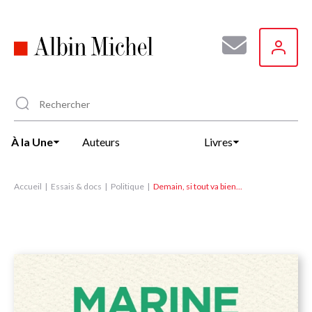
Aller
au
contenu
principal
À la Une
Auteurs
Livres
Accueil
Essais & docs
Politique
Demain, si tout va bien...