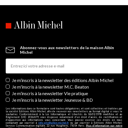
Abonnez-vous aux newsletters de la maison Albin
Michel
Newsletters
Je m’inscris à la newsletter des éditions Albin Michel
Je m'inscris à la newsletter M.C. Beaton
Je m’inscris à la newsletter Vie pratique
Je m’inscris à la newsletter Jeunesse & BD
Les informations dans ce formulaire sont toutes obligatoires, et sont collectées et traitées par
la société Editions Albin Michel, afin de recevoir nos newsletters au format digital si vous le
souhaitez. Conformément à la Loi Informatique et Libertés du 06/01/1978 modifiée et au
Règlement (UE) 2016/679, vous disposez notamment d'un droit d'accès, de rectification et
d’opposition aux informations vous concernant. Vous pouvez exercer ces droits en nous
contactant par courriel à
info-site@albin-michel.fr
ou par courrier à Editions Albin Michel,
Service Communication digitale, 22 rue Huyghens, 75014 Paris.
Plus d’information sur notre