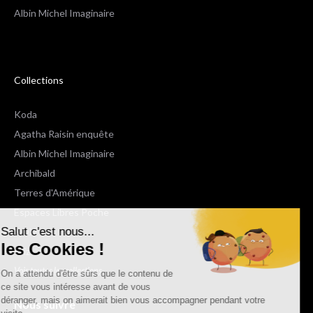
Albin Michel Imaginaire
Collections
Koda
Agatha Raisin enquête
Albin Michel Imaginaire
Archibald
Terres d'Amérique
Espaces Libres Poche
Salut c'est nous...
NOX
les Cookies !
Wiz
Voir toutes les collections
On a attendu d'être sûrs que le contenu de
ce site vous intéresse avant de vous
déranger, mais on aimerait bien vous accompagner pendant votre
Nous suivre