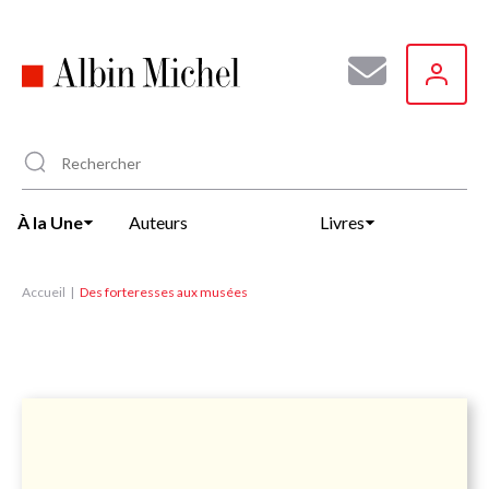
Aller
au
contenu
principal
À la Une
Auteurs
Livres
Accueil
Des forteresses aux musées