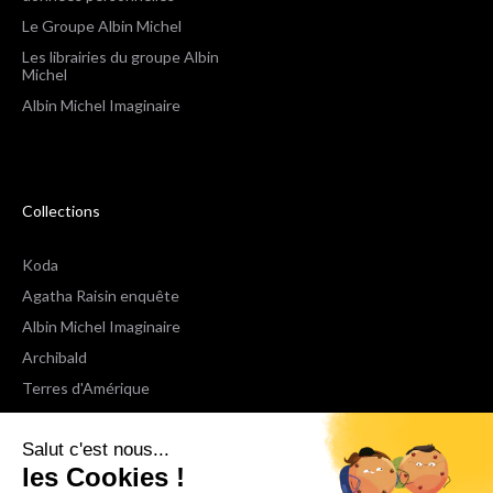
Le Groupe Albin Michel
Les librairies du groupe Albin
Michel
Albin Michel Imaginaire
Collections
Koda
Agatha Raisin enquête
Albin Michel Imaginaire
Archibald
Terres d'Amérique
Espaces Libres Poche
Salut c'est nous...
NOX
les Cookies !
Wiz