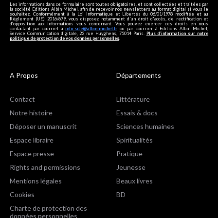
Les informations dans ce formulaire sont toutes obligatoires, et sont collectées et traitées par
la société Editions Albin Michel, afin de recevoir nos newsletters au format digital si vous le
souhaitez. Conformément à la Loi Informatique et Libertés du 06/01/1978 modifiée et au
Règlement (UE) 2016/679, vous disposez notamment d'un droit d'accès, de rectification et
d’opposition aux informations vous concernant. Vous pouvez exercer ces droits en nous
contactant par courriel à
info-site@albin-michel.fr
ou par courrier à Editions Albin Michel,
Service Communication digitale, 22 rue Huyghens, 75014 Paris.
Plus d’information sur notre
politique de protection de vos données personnelles
.
A Propos
Départements
Contact
Littérature
Notre histoire
Essais & docs
Déposer un manuscrit
Sciences humaines
Espace libraire
Spiritualités
Espace presse
Pratique
Rights and permissions
Jeunesse
Mentions légales
Beaux livres
Cookies
BD
Charte de protection des
données personnelles