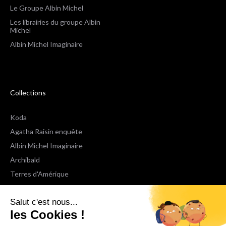
Le Groupe Albin Michel
Les librairies du groupe Albin
Michel
Albin Michel Imaginaire
Collections
Koda
Agatha Raisin enquête
Albin Michel Imaginaire
Archibald
Terres d'Amérique
Espaces Libres Poche
Salut c'est nous...
NOX
les Cookies !
Wiz