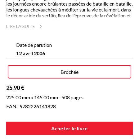
les journées encore brûlantes passées de bataille en bataille,
les longues chevauchées à méditer sur la vie et la mort, dans
le décor aride du sertão, lieu de l'épreuve, de la révélation et
de la confrontation à l'infini. Unique roman et chef-d'oeuvre
LIRE LA SUITE
du plus grand écrivain brésilien du XXe siècle, Diadorim
apparaît d'ores et déjà, au même titre que
Don Quichotte, La
Chanson de Roland
ou
Faust
pour la tradition européenne,
comme une oeuvre mythique de dimension universelle.
Date de parution
12 avril 2006
« Un véritable tour de force sur le plan de la langue. Une des
oeuvres formellement les plus abouties du siècle. »
Mario Vargas Llosa
Brochée
25,90 €
« Une oeuvre d'une dimension rare en littérature... L'un des plus
grands livres qu'on ait jamais écrits. Brutal, tendre, cordial,
225.00 mm x
145.00 mm
- 508 pages
sauvage, vaste comme le Brésil lui-même. »
EAN : 9782226141828
Jorge Amado
Acheter le livre