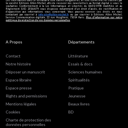
Les informations dans ce formulaire sont toutes obligatoires, et sont collectées et traitées par
la société Editions Albin Michel, afin de recevoir nos newsletters au format digital si vous le
souhaitez. Conformément à la Loi Informatique et Libertés du 06/01/1978 modifiée et au
Règlement (UE) 2016/679, vous disposez notamment d'un droit d'accès, de rectification et
d’opposition aux informations vous concernant. Vous pouvez exercer ces droits en nous
contactant par courriel à
info-site@albin-michel.fr
ou par courrier à Editions Albin Michel,
Service Communication digitale, 22 rue Huyghens, 75014 Paris.
Plus d’information sur notre
politique de protection de vos données personnelles
.
A Propos
Départements
Contact
Littérature
Notre histoire
Essais & docs
Déposer un manuscrit
Sciences humaines
Espace libraire
Spiritualités
Espace presse
Pratique
Rights and permissions
Jeunesse
Mentions légales
Beaux livres
Cookies
BD
Charte de protection des
données personnelles