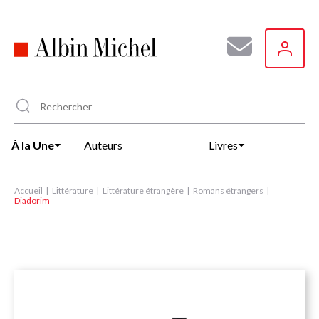
Aller
au
contenu
principal
À la Une
Auteurs
Livres
Accueil
Littérature
Littérature étrangère
Romans étrangers
Diadorim