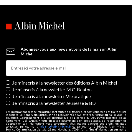
Abonnez-vous aux newsletters de la maison Albin
Michel
Newsletters
Je m’inscris à la newsletter des éditions Albin Michel
Je m'inscris à la newsletter M.C. Beaton
Je m’inscris à la newsletter Vie pratique
Je m’inscris à la newsletter Jeunesse & BD
Les informations dans ce formulaire sont toutes obligatoires, et sont collectées et traitées par
la société Editions Albin Michel, afin de recevoir nos newsletters au format digital si vous le
souhaitez. Conformément à la Loi Informatique et Libertés du 06/01/1978 modifiée et au
Règlement (UE) 2016/679, vous disposez notamment d'un droit d'accès, de rectification et
d’opposition aux informations vous concernant. Vous pouvez exercer ces droits en nous
contactant par courriel à
info-site@albin-michel.fr
ou par courrier à Editions Albin Michel,
Service Communication digitale, 22 rue Huyghens, 75014 Paris.
Plus d’information sur notre