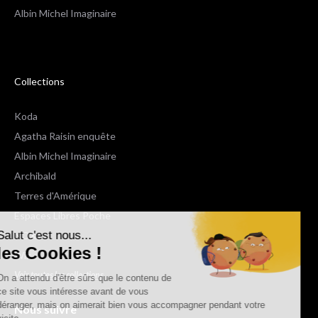
Albin Michel Imaginaire
Collections
Koda
Agatha Raisin enquête
Albin Michel Imaginaire
Archibald
Terres d'Amérique
Espaces Libres Poche
Salut c'est nous...
NOX
les Cookies !
Wiz
Voir toutes les collections
On a attendu d'être sûrs que le contenu de
ce site vous intéresse avant de vous
déranger, mais on aimerait bien vous accompagner pendant votre
Nous suivre