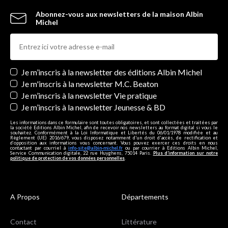
Abonnez-vous aux newsletters de la maison Albin
Michel
Newsletters
Je m’inscris à la newsletter des éditions Albin Michel
Je m'inscris à la newsletter M.C. Beaton
Je m’inscris à la newsletter Vie pratique
Je m’inscris à la newsletter Jeunesse & BD
Les informations dans ce formulaire sont toutes obligatoires, et sont collectées et traitées par
la société Editions Albin Michel, afin de recevoir nos newsletters au format digital si vous le
souhaitez. Conformément à la Loi Informatique et Libertés du 06/01/1978 modifiée et au
Règlement (UE) 2016/679, vous disposez notamment d'un droit d'accès, de rectification et
d’opposition aux informations vous concernant. Vous pouvez exercer ces droits en nous
contactant par courriel à
info-site@albin-michel.fr
ou par courrier à Editions Albin Michel,
Service Communication digitale, 22 rue Huyghens, 75014 Paris.
Plus d’information sur notre
politique de protection de vos données personnelles
.
A Propos
Départements
Contact
Littérature