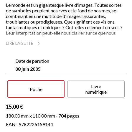
Le monde est un gigantesque livre d'images. Toutes sortes
de symboles peuplent nos rves et le fond de nos mes, se
combinant en une multitude d'images rassurantes,
troublantes ou prodigieuses. Que signifient ces visions
fantasmatiques et oniriques ? Ont-elles rellement un sens ?
Leur interprtation peut-elle nous clairer sur ce que nous
sommes ? l'coute des rves de ses patients depuis plus de
LIRE LA SUITE
vingt ans, dans le cadre de la mthode du rve veill libre ,
Georges Romey dcrypte le vocabulaire et la grammaire
propres au langage symbolique afin de mieux analyser leur
pouvoir thrapeutique. Analysant les nombreux symboles qui
Date de parution
apparaissent le plus frquemment dans l'imaginaire
08 juin 2005
personnages, animaux, nombres, mouvements... , cet
ouvrage d'une rigueur mthodologique unique est un outil
indispensable au thrapeute mais aussi au lecteur non
Livre
spcialiste, dsireux de dcouvrir le sens de ses rves les plus
Poche
numérique
intimes.
15,00 €
180.00 mm x
110.00 mm
- 704 pages
EAN : 9782226159144