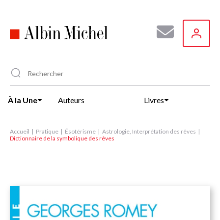
Aller
au
contenu
principal
À la Une
Auteurs
Livres
Accueil
Pratique
Ésotérisme
Astrologie, Interprétation des rêves
Dictionnaire de la symbolique des rêves