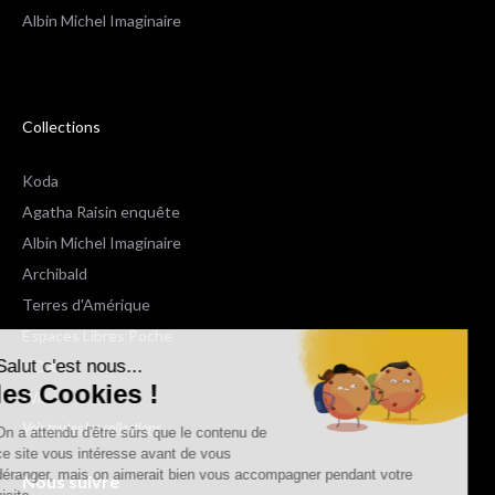
Albin Michel Imaginaire
Collections
Koda
Agatha Raisin enquête
Albin Michel Imaginaire
Archibald
Terres d'Amérique
Espaces Libres Poche
Salut c'est nous...
NOX
les Cookies !
Wiz
Voir toutes les collections
On a attendu d'être sûrs que le contenu de
ce site vous intéresse avant de vous
déranger, mais on aimerait bien vous accompagner pendant votre
Nous suivre