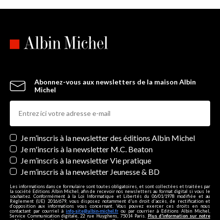
Abonnez-vous aux newsletters de la maison Albin
Michel
Newsletters
Je m’inscris à la newsletter des éditions Albin Michel
Je m'inscris à la newsletter M.C. Beaton
Je m’inscris à la newsletter Vie pratique
Je m’inscris à la newsletter Jeunesse & BD
Les informations dans ce formulaire sont toutes obligatoires, et sont collectées et traitées par
la société Editions Albin Michel, afin de recevoir nos newsletters au format digital si vous le
souhaitez. Conformément à la Loi Informatique et Libertés du 06/01/1978 modifiée et au
Règlement (UE) 2016/679, vous disposez notamment d'un droit d'accès, de rectification et
d’opposition aux informations vous concernant. Vous pouvez exercer ces droits en nous
contactant par courriel à
info-site@albin-michel.fr
ou par courrier à Editions Albin Michel,
Service Communication digitale, 22 rue Huyghens, 75014 Paris.
Plus d’information sur notre