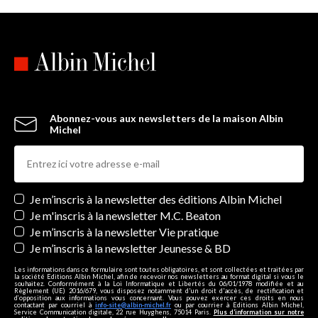
Abonnez-vous aux newsletters de la maison Albin
Michel
Newsletters
Je m’inscris à la newsletter des éditions Albin Michel
Je m'inscris à la newsletter M.C. Beaton
Je m’inscris à la newsletter Vie pratique
Je m’inscris à la newsletter Jeunesse & BD
Les informations dans ce formulaire sont toutes obligatoires, et sont collectées et traitées par
la société Editions Albin Michel, afin de recevoir nos newsletters au format digital si vous le
souhaitez. Conformément à la Loi Informatique et Libertés du 06/01/1978 modifiée et au
Règlement (UE) 2016/679, vous disposez notamment d'un droit d'accès, de rectification et
d’opposition aux informations vous concernant. Vous pouvez exercer ces droits en nous
contactant par courriel à
info-site@albin-michel.fr
ou par courrier à Editions Albin Michel,
Service Communication digitale, 22 rue Huyghens, 75014 Paris.
Plus d’information sur notre