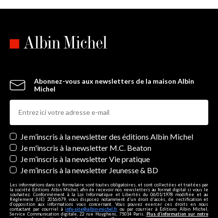
Abonnez-vous aux newsletters de la maison Albin
Michel
Newsletters
Je m’inscris à la newsletter des éditions Albin Michel
Je m'inscris à la newsletter M.C. Beaton
Je m’inscris à la newsletter Vie pratique
Je m’inscris à la newsletter Jeunesse & BD
Les informations dans ce formulaire sont toutes obligatoires, et sont collectées et traitées par
la société Editions Albin Michel, afin de recevoir nos newsletters au format digital si vous le
souhaitez. Conformément à la Loi Informatique et Libertés du 06/01/1978 modifiée et au
Règlement (UE) 2016/679, vous disposez notamment d'un droit d'accès, de rectification et
d’opposition aux informations vous concernant. Vous pouvez exercer ces droits en nous
contactant par courriel à
info-site@albin-michel.fr
ou par courrier à Editions Albin Michel,
Service Communication digitale, 22 rue Huyghens, 75014 Paris.
Plus d’information sur notre