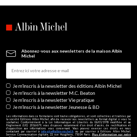
Abonnez-vous aux newsletters de la maison Albin
Michel
Newsletters
Je m’inscris à la newsletter des éditions Albin Michel
Je m'inscris à la newsletter M.C. Beaton
Je m’inscris à la newsletter Vie pratique
Je m’inscris à la newsletter Jeunesse & BD
Les informations dans ce formulaire sont toutes obligatoires, et sont collectées et traitées par
la société Editions Albin Michel, afin de recevoir nos newsletters au format digital si vous le
souhaitez. Conformément à la Loi Informatique et Libertés du 06/01/1978 modifiée et au
Règlement (UE) 2016/679, vous disposez notamment d'un droit d'accès, de rectification et
d’opposition aux informations vous concernant. Vous pouvez exercer ces droits en nous
contactant par courriel à
info-site@albin-michel.fr
ou par courrier à Editions Albin Michel,
Service Communication digitale, 22 rue Huyghens, 75014 Paris.
Plus d’information sur notre