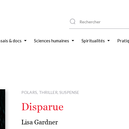
sais & docs
Sciences humaines
Spiritualités
Prati
POLARS, THRILLER, SUSPENSE
Disparue
Lisa Gardner