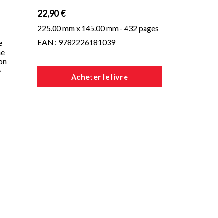
22,90 €
225.00 mm x
145.00 mm
- 432 pages
EAN : 9782226181039
e
me
son
e
Acheter le livre
il
eut
ie.
ête
ans
air
r
er.