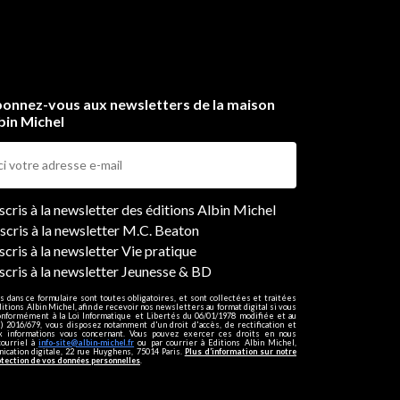
onnez-vous aux newsletters de la maison
bin Michel
ers
nscris à la newsletter des éditions Albin Michel
nscris à la newsletter M.C. Beaton
scris à la newsletter Vie pratique
nscris à la newsletter Jeunesse & BD
s dans ce formulaire sont toutes obligatoires, et sont collectées et traitées
ditions Albin Michel, afin de recevoir nos newsletters au format digital si vous
onformément à la Loi Informatique et Libertés du 06/01/1978 modifiée et au
 2016/679, vous disposez notamment d'un droit d'accès, de rectification et
ux informations vous concernant. Vous pouvez exercer ces droits en nous
courriel à
info-site@albin-michel.fr
ou par courrier à Editions Albin Michel,
cation digitale, 22 rue Huyghens, 75014 Paris.
Plus d’information sur notre
otection de vos données personnelles
.