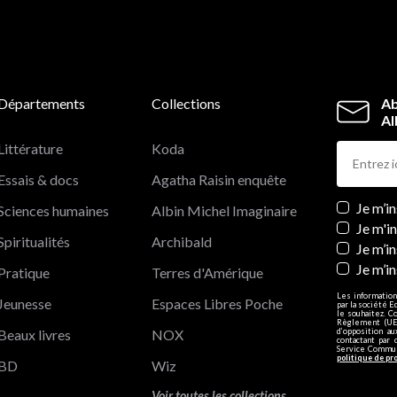
Départements
Collections
Ab
Al
Littérature
Koda
Essais & docs
Agatha Raisin enquête
Newslett
Je m’i
Sciences humaines
Albin Michel Imaginaire
Je m'i
Spiritualités
Archibald
Je m’in
Je m’i
Pratique
Terres d'Amérique
Les information
Jeunesse
Espaces Libres Poche
par la société E
le souhaitez. C
Règlement (UE)
Beaux livres
NOX
d’opposition a
contactant par 
Service Communi
politique de pr
BD
Wiz
Voir toutes les collections