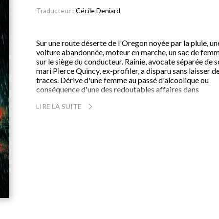
Traducteur :
Cécile Deniard
Sur une route déserte de l'Oregon noyée par la pluie, un
voiture abandonnée, moteur en marche, un sac de fem
sur le siège du conducteur. Rainie, avocate séparée de 
mari Pierce Quincy, ex-profiler, a disparu sans laisser d
traces. Dérive d'une femme au passé d'alcoolique ou
conséquence d'une des redoutables affaires dans
lesquelles elle s'investissait parfois dangereusement ?
LIRE LA SUITE
Un homme sait ce qui s'est passé cette nuit-là. Et lorsqu'
contacte les médias, le message est clair, terrifiant : il v
de l'argent, la célébrité. Sinon, personne ne reverra Rain
Aidé de sa fille, star du FBI, Pierce se lance dans l'enqu
la plus désespérée de sa vie, sur la piste d'un criminel s
visage et de la femme qu'il n'a jamais cessé d'aimer.
« Un suspense haletant, inoubliable ; des personnages de ch
et de sang... À chacun de ses nouveaux romans, Lisa Gardne
réussit la prouesse de surpasser le précédent. Hautement
recommandé. »
Bookreport