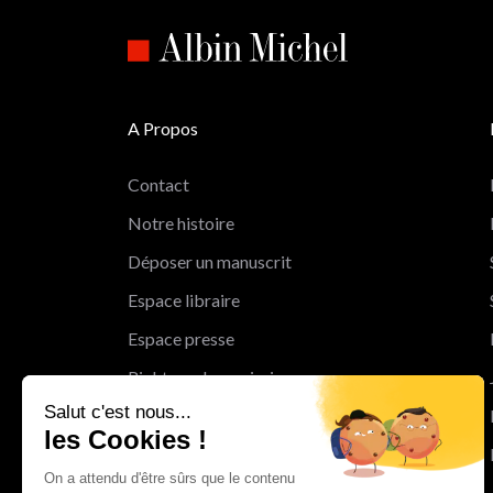
A Propos
Contact
Notre histoire
Déposer un manuscrit
Espace libraire
Espace presse
Rights and permissions
Salut c'est nous...
Mentions légales
les Cookies !
Cookies
On a attendu d'être sûrs que le contenu
Charte de protection des données