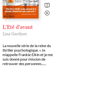
L'Eté d'avant
Le Quatrième h
Lisa Gardner
Lisa Gardner
La nouvelle série de la reine du
Nouvelle inédite Une jeu
thriller psychologique. « Je
femme est retrouvée étra
m’appelle Frankie Elkin et je me
dans la cage d'escalier d'
suis donné pour mission de
bibliothèque universitaire
retrouver des personnes......
ses chaussures ont disparu..