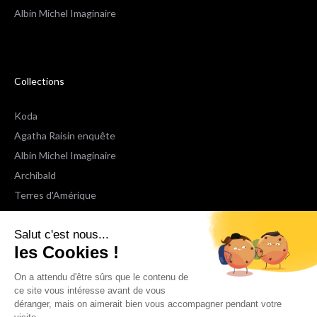
Albin Michel Imaginaire
Collections
Koda
Agatha Raisin enquête
Albin Michel Imaginaire
Archibald
Terres d'Amérique
Espaces Libres Poche
Salut c'est nous...
NOX
les Cookies !
Wiz
Voir toutes les collections
On a attendu d'être sûrs que le contenu de
ce site vous intéresse avant de vous
déranger, mais on aimerait bien vous accompagner pendant votre
Nous suivre