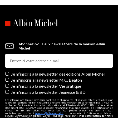
Abonnez-vous aux newsletters de la maison Albin
Michel
Newsletters
Je m’inscris à la newsletter des éditions Albin Michel
Je m'inscris à la newsletter M.C. Beaton
Je m’inscris à la newsletter Vie pratique
Je m’inscris à la newsletter Jeunesse & BD
Les informations dans ce formulaire sont toutes obligatoires, et sont collectées et traitées par
la société Editions Albin Michel, afin de recevoir nos newsletters au format digital si vous le
souhaitez. Conformément à la Loi Informatique et Libertés du 06/01/1978 modifiée et au
Règlement (UE) 2016/679, vous disposez notamment d'un droit d'accès, de rectification et
d’opposition aux informations vous concernant. Vous pouvez exercer ces droits en nous
contactant par courriel à
info-site@albin-michel.fr
ou par courrier à Editions Albin Michel,
Service Communication digitale, 22 rue Huyghens, 75014 Paris.
Plus d’information sur notre