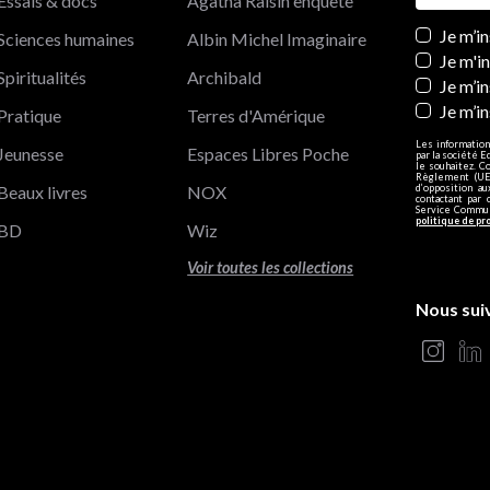
Essais & docs
Agatha Raisin enquête
Newslett
Je m’i
Sciences humaines
Albin Michel Imaginaire
Je m'i
Spiritualités
Archibald
Je m’in
Je m’i
Pratique
Terres d'Amérique
Les information
Jeunesse
Espaces Libres Poche
par la société E
le souhaitez. C
Règlement (UE)
Beaux livres
NOX
d’opposition a
contactant par 
Service Communi
politique de pr
BD
Wiz
Voir toutes les collections
Nous sui
s Options
ètres de confidentialité, en garantissant la conformité avec le