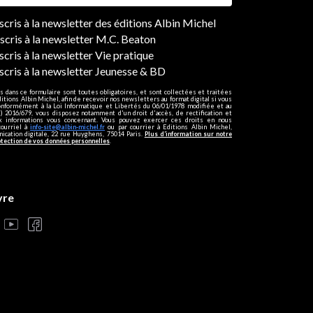
ers
nscris à la newsletter des éditions Albin Michel
nscris à la newsletter M.C. Beaton
scris à la newsletter Vie pratique
nscris à la newsletter Jeunesse & BD
s dans ce formulaire sont toutes obligatoires, et sont collectées et traitées
ditions Albin Michel, afin de recevoir nos newsletters au format digital si vous
onformément à la Loi Informatique et Libertés du 06/01/1978 modifiée et au
 2016/679, vous disposez notamment d'un droit d'accès, de rectification et
ux informations vous concernant. Vous pouvez exercer ces droits en nous
courriel à
info-site@albin-michel.fr
ou par courrier à Editions Albin Michel,
cation digitale, 22 rue Huyghens, 75014 Paris.
Plus d’information sur notre
otection de vos données personnelles
.
vre
s réglementations. Personnalisez vos préférences pour contrôler