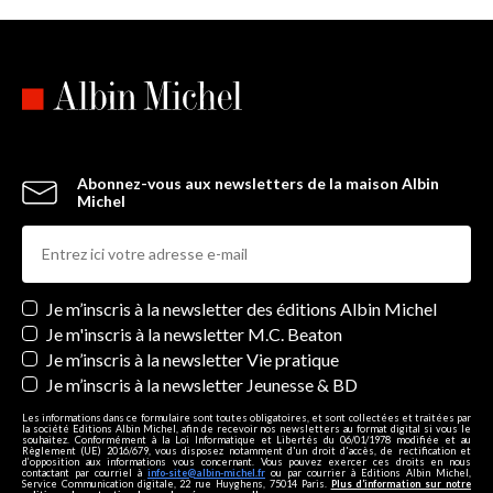
Abonnez-vous aux newsletters de la maison Albin
Michel
Newsletters
Je m’inscris à la newsletter des éditions Albin Michel
Je m'inscris à la newsletter M.C. Beaton
Je m’inscris à la newsletter Vie pratique
Je m’inscris à la newsletter Jeunesse & BD
Les informations dans ce formulaire sont toutes obligatoires, et sont collectées et traitées par
la société Editions Albin Michel, afin de recevoir nos newsletters au format digital si vous le
souhaitez. Conformément à la Loi Informatique et Libertés du 06/01/1978 modifiée et au
Règlement (UE) 2016/679, vous disposez notamment d'un droit d'accès, de rectification et
d’opposition aux informations vous concernant. Vous pouvez exercer ces droits en nous
contactant par courriel à
info-site@albin-michel.fr
ou par courrier à Editions Albin Michel,
Service Communication digitale, 22 rue Huyghens, 75014 Paris.
Plus d’information sur notre