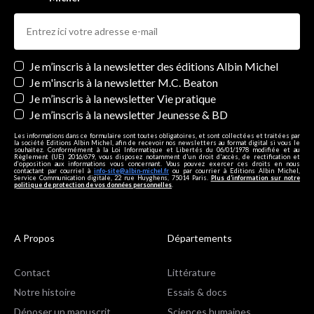
Newsletters
Je m’inscris à la newsletter des éditions Albin Michel
Je m'inscris à la newsletter M.C. Beaton
Je m’inscris à la newsletter Vie pratique
Je m’inscris à la newsletter Jeunesse & BD
Les informations dans ce formulaire sont toutes obligatoires, et sont collectées et traitées par
la société Editions Albin Michel, afin de recevoir nos newsletters au format digital si vous le
souhaitez. Conformément à la Loi Informatique et Libertés du 06/01/1978 modifiée et au
Règlement (UE) 2016/679, vous disposez notamment d'un droit d'accès, de rectification et
d’opposition aux informations vous concernant. Vous pouvez exercer ces droits en nous
contactant par courriel à
info-site@albin-michel.fr
ou par courrier à Editions Albin Michel,
Service Communication digitale, 22 rue Huyghens, 75014 Paris.
Plus d’information sur notre
politique de protection de vos données personnelles
.
A Propos
Départements
Contact
Littérature
Notre histoire
Essais & docs
Déposer un manuscrit
Sciences humaines