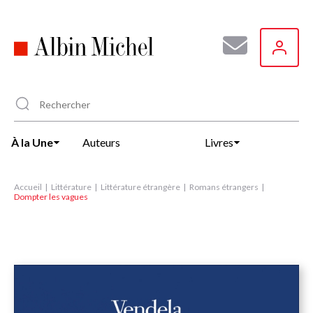
Aller
au
contenu
principal
À la Une
Auteurs
Livres
Accueil
Littérature
Littérature étrangère
Romans étrangers
Dompter les vagues