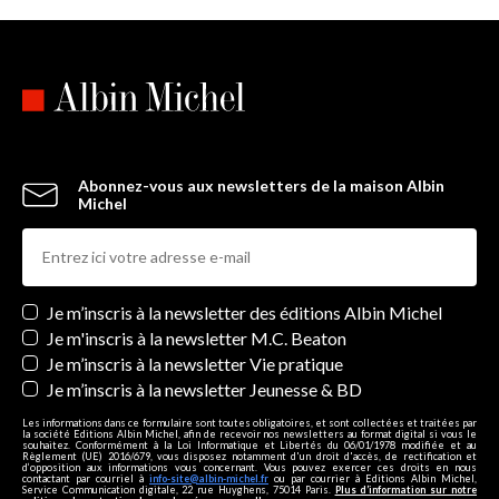
Abonnez-vous aux newsletters de la maison Albin
Michel
Newsletters
Je m’inscris à la newsletter des éditions Albin Michel
Je m'inscris à la newsletter M.C. Beaton
Je m’inscris à la newsletter Vie pratique
Je m’inscris à la newsletter Jeunesse & BD
Les informations dans ce formulaire sont toutes obligatoires, et sont collectées et traitées par
la société Editions Albin Michel, afin de recevoir nos newsletters au format digital si vous le
souhaitez. Conformément à la Loi Informatique et Libertés du 06/01/1978 modifiée et au
Règlement (UE) 2016/679, vous disposez notamment d'un droit d'accès, de rectification et
d’opposition aux informations vous concernant. Vous pouvez exercer ces droits en nous
contactant par courriel à
info-site@albin-michel.fr
ou par courrier à Editions Albin Michel,
Service Communication digitale, 22 rue Huyghens, 75014 Paris.
Plus d’information sur notre