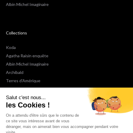
Albin Michel Imaginaire
Collections
Koda
Agatha Raisin enquête
Albin Michel Imaginaire
Archibald
Terres d'Amérique
Espaces Libres Poche
Salut c'est nous...
NOX
les Cookies !
Wiz
Voir toutes les collections
On a attendu d'être sûrs que le contenu de
ce site vous intéresse avant de vous
déranger, mais on aimerait bien vous accompagner pendant votre
Nous suivre
visite...