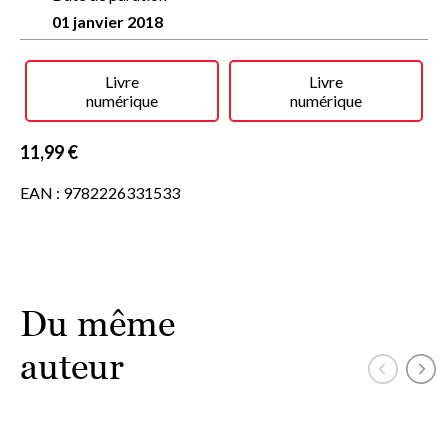
l?exotisme. C?est l?Amérique d?une
twenty
, et c?est avec le
01 janvier 2018
regard d?une
twenty
que l?on reçoit, comme avec des
flashes, une suite d?instants, de mouvements, de sketches.
Catherine Van Moppès se refuse à tout commentaire, à
Livre
Livre
toute critique de « ces pris-sur-le-vif ». Elle ne se prend
numérique
numérique
jamais au sérieux. Elle vit. Elle s?amuse. Elle dévore. Elle a 23
ans.
11,99 €
EAN : 9782226331533
Du même
auteur