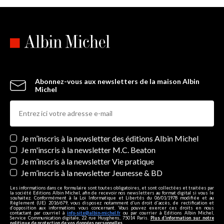
Abonnez-vous aux newsletters de la maison Albin
Michel
Newsletters
Je m’inscris à la newsletter des éditions Albin Michel
Je m'inscris à la newsletter M.C. Beaton
Je m’inscris à la newsletter Vie pratique
Je m’inscris à la newsletter Jeunesse & BD
Les informations dans ce formulaire sont toutes obligatoires, et sont collectées et traitées par
la société Editions Albin Michel, afin de recevoir nos newsletters au format digital si vous le
souhaitez. Conformément à la Loi Informatique et Libertés du 06/01/1978 modifiée et au
Règlement (UE) 2016/679, vous disposez notamment d'un droit d'accès, de rectification et
d’opposition aux informations vous concernant. Vous pouvez exercer ces droits en nous
contactant par courriel à
info-site@albin-michel.fr
ou par courrier à Editions Albin Michel,
Service Communication digitale, 22 rue Huyghens, 75014 Paris.
Plus d’information sur notre
politique de protection de vos données personnelles
.