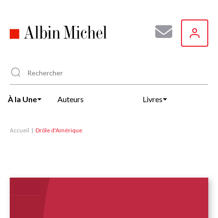
Aller
au
contenu
principal
À la Une
Auteurs
Livres
Accueil
Drôle d'Amérique