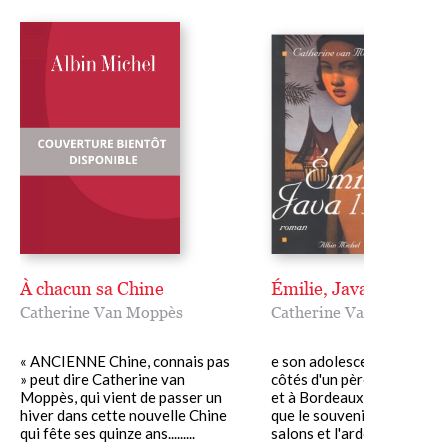
À chacun sa Chine
Émilie, Java, 1904
Catherine Van Moppès
Catherine Van Moppès
« ANCIENNE Chine, connais pas
e son adolescence austère
» peut dire Catherine van
côtés d'un père libéral à L
Moppès, qui vient de passer un
et à Bordeaux, Émilie ne re
hiver dans cette nouvelle Chine
que le souvenir étouffant 
qui fête ses quinze ans.........
salons et l'ardent......