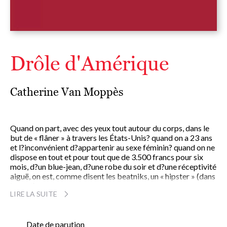
Drôle d'Amérique
Catherine Van Moppès
Quand on part, avec des yeux tout autour du corps, dans le
but de « flâner » à travers les États-Unis? quand on a 23 ans
et l?inconvénient d?appartenir au sexe féminin? quand on ne
dispose en tout et pour tout que de 3.500 francs pour six
mois, d?un blue-jean, d?une robe du soir et d?une réceptivité
aiguë, on est, comme disent les beatniks, un « hipster » (dans
le vent).
LIRE LA SUITE
Catherine Van Moppès a parcouru les États-Unis en auto-
stop et en autocar, disponible à tout et ne sachant jamais où
elle dormirait le soir.
Drôle d?Amérique
Date de parution
ne prétend pas au documentaire et refuse