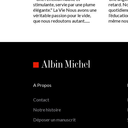
stimulante, servie par une plume
retard. No
élégante." La Vie Nous avons une
quotidienn
véritable passion pour le vide,
l’éducatio
que nous redoutons autant......
même nos v
A Propos
Contact
Notre histoire
Déposer un manuscrit