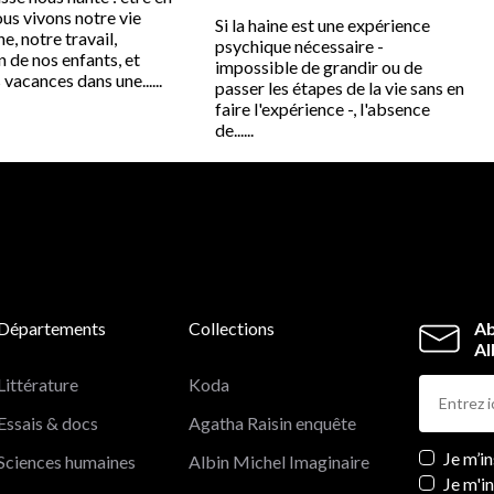
us vivons notre vie
Si la haine est une expérience
e, notre travail,
psychique nécessaire -
n de nos enfants, et
impossible de grandir ou de
acances dans une......
passer les étapes de la vie sans en
faire l'expérience -, l'absence
de......
Départements
Collections
Ab
Al
Littérature
Koda
Essais & docs
Agatha Raisin enquête
Newslett
Je m’i
Sciences humaines
Albin Michel Imaginaire
Je m'i