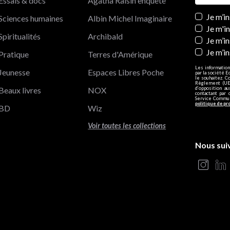
Essais & docs
Agatha Raisin enquête
Newslett
Je m’i
Sciences humaines
Albin Michel Imaginaire
Je m'i
Spiritualités
Archibald
Je m’in
Je m’i
Pratique
Terres d'Amérique
Les information
Jeunesse
Espaces Libres Poche
par la société E
le souhaitez. C
Règlement (UE)
Beaux livres
NOX
d’opposition a
contactant par 
Service Communi
politique de pr
BD
Wiz
Voir toutes les collections
Nous sui
s Options
ètres de confidentialité, en garantissant la conformité avec le