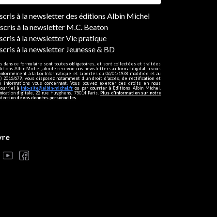
ers
nscris à la newsletter des éditions Albin Michel
nscris à la newsletter M.C. Beaton
scris à la newsletter Vie pratique
nscris à la newsletter Jeunesse & BD
s dans ce formulaire sont toutes obligatoires, et sont collectées et traitées
ditions Albin Michel, afin de recevoir nos newsletters au format digital si vous
onformément à la Loi Informatique et Libertés du 06/01/1978 modifiée et au
 2016/679, vous disposez notamment d'un droit d'accès, de rectification et
ux informations vous concernant. Vous pouvez exercer ces droits en nous
courriel à
info-site@albin-michel.fr
ou par courrier à Editions Albin Michel,
cation digitale, 22 rue Huyghens, 75014 Paris.
Plus d’information sur notre
otection de vos données personnelles
.
vre
s réglementations. Personnalisez vos préférences pour contrôler