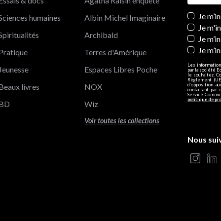
Essais & docs
Agatha Raisin enquête
Newslett
Je m’i
Sciences humaines
Albin Michel Imaginaire
Je m'i
Spiritualités
Archibald
Je m’in
Je m’i
Pratique
Terres d'Amérique
Les information
Jeunesse
Espaces Libres Poche
par la société E
le souhaitez. C
Règlement (UE)
Beaux livres
NOX
d’opposition a
contactant par 
Service Communi
politique de pr
BD
Wiz
Voir toutes les collections
Nous sui
s Options
ètres de confidentialité, en garantissant la conformité avec le