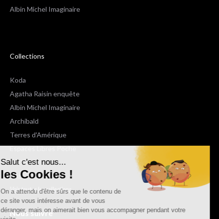
Albin Michel Imaginaire
Collections
Koda
Agatha Raisin enquête
Albin Michel Imaginaire
Archibald
Terres d'Amérique
Espaces Libres Poche
Salut c'est nous...
NOX
les Cookies !
Wiz
Voir toutes les collections
On a attendu d'être sûrs que le contenu de
ce site vous intéresse avant de vous
déranger, mais on aimerait bien vous accompagner pendant votre
Nous suivre