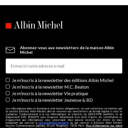
Abonnez-vous aux newsletters de la maison Albin
Michel
Newsletters
Je m’inscris à la newsletter des éditions Albin Michel
Je m'inscris à la newsletter M.C. Beaton
Je m’inscris à la newsletter Vie pratique
Je m’inscris à la newsletter Jeunesse & BD
Les informations dans ce formulaire sont toutes obligatoires, et sont collectées et traitées par
la société Editions Albin Michel, afin de recevoir nos newsletters au format digital si vous le
souhaitez. Conformément à la Loi Informatique et Libertés du 06/01/1978 modifiée et au
Règlement (UE) 2016/679, vous disposez notamment d'un droit d'accès, de rectification et
d’opposition aux informations vous concernant. Vous pouvez exercer ces droits en nous
contactant par courriel à
info-site@albin-michel.fr
ou par courrier à Editions Albin Michel,
Service Communication digitale, 22 rue Huyghens, 75014 Paris.
Plus d’information sur notre