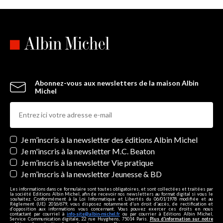
Abonnez-vous aux newsletters de la maison Albin
Michel
Newsletters
Je m’inscris à la newsletter des éditions Albin Michel
Je m'inscris à la newsletter M.C. Beaton
Je m’inscris à la newsletter Vie pratique
Je m’inscris à la newsletter Jeunesse & BD
Les informations dans ce formulaire sont toutes obligatoires, et sont collectées et traitées par
la société Editions Albin Michel, afin de recevoir nos newsletters au format digital si vous le
souhaitez. Conformément à la Loi Informatique et Libertés du 06/01/1978 modifiée et au
Règlement (UE) 2016/679, vous disposez notamment d'un droit d'accès, de rectification et
d’opposition aux informations vous concernant. Vous pouvez exercer ces droits en nous
contactant par courriel à
info-site@albin-michel.fr
ou par courrier à Editions Albin Michel,
Service Communication digitale, 22 rue Huyghens, 75014 Paris.
Plus d’information sur notre