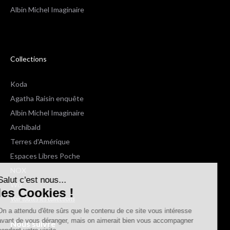
Albin Michel Imaginaire
Collections
Koda
Agatha Raisin enquête
Albin Michel Imaginaire
Archibald
Terres d'Amérique
Espaces Libres Poche
NOX
Salut c'est nous...
Wiz
les Cookies !
Voir toutes les collections
On a attendu d'être sûrs que le contenu de ce site vous intéresse
avant de vous déranger, mais on aimerait bien vous accompagner
Nous suivre