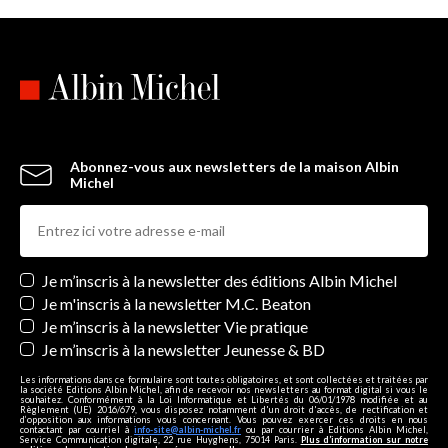
Abonnez-vous aux newsletters de la maison Albin
Michel
Newsletters
Je m’inscris à la newsletter des éditions Albin Michel
Je m'inscris à la newsletter M.C. Beaton
Je m’inscris à la newsletter Vie pratique
Je m’inscris à la newsletter Jeunesse & BD
Les informations dans ce formulaire sont toutes obligatoires, et sont collectées et traitées par
la société Editions Albin Michel, afin de recevoir nos newsletters au format digital si vous le
souhaitez. Conformément à la Loi Informatique et Libertés du 06/01/1978 modifiée et au
Règlement (UE) 2016/679, vous disposez notamment d'un droit d'accès, de rectification et
d’opposition aux informations vous concernant. Vous pouvez exercer ces droits en nous
contactant par courriel à
info-site@albin-michel.fr
ou par courrier à Editions Albin Michel,
Service Communication digitale, 22 rue Huyghens, 75014 Paris.
Plus d’information sur notre