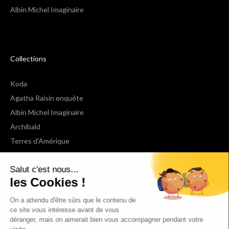
Albin Michel Imaginaire
Collections
Koda
Agatha Raisin enquête
Albin Michel Imaginaire
Archibald
Terres d'Amérique
Espaces Libres Poche
Salut c'est nous...
NOX
les Cookies !
Wiz
Voir toutes les collections
On a attendu d'être sûrs que le contenu de
ce site vous intéresse avant de vous
déranger, mais on aimerait bien vous accompagner pendant votre
Nous suivre