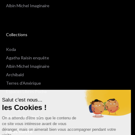
Albin Michel Imaginaire
Collections
Koda
Agatha Raisin enquête
Albin Michel Imaginaire
Archibald
Terres d'Amérique
Espaces Libres Poche
Salut c'est nous...
NOX
les Cookies !
Wiz
Voir toutes les collections
On a attendu d'être sûrs que le contenu de
ce site vous intéresse avant de vous
déranger, mais on aimerait bien vous accompagner pendant votre
Nous suivre