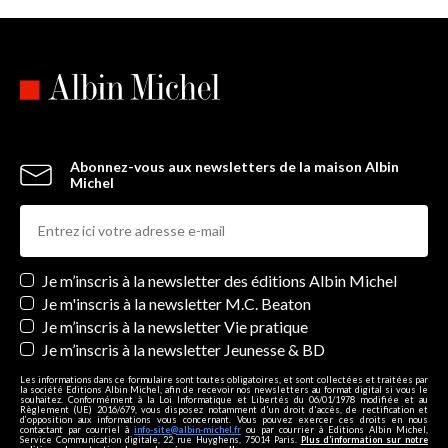
Abonnez-vous aux newsletters de la maison Albin
Michel
Newsletters
Je m’inscris à la newsletter des éditions Albin Michel
Je m'inscris à la newsletter M.C. Beaton
Je m’inscris à la newsletter Vie pratique
Je m’inscris à la newsletter Jeunesse & BD
Les informations dans ce formulaire sont toutes obligatoires, et sont collectées et traitées par
la société Editions Albin Michel, afin de recevoir nos newsletters au format digital si vous le
souhaitez. Conformément à la Loi Informatique et Libertés du 06/01/1978 modifiée et au
Règlement (UE) 2016/679, vous disposez notamment d'un droit d'accès, de rectification et
d’opposition aux informations vous concernant. Vous pouvez exercer ces droits en nous
contactant par courriel à
info-site@albin-michel.fr
ou par courrier à Editions Albin Michel,
Service Communication digitale, 22 rue Huyghens, 75014 Paris.
Plus d’information sur notre