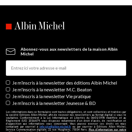
Abonnez-vous aux newsletters de la maison Albin
Michel
Newsletters
Je m’inscris à la newsletter des éditions Albin Michel
Je m'inscris à la newsletter M.C. Beaton
Je m’inscris à la newsletter Vie pratique
Je m’inscris à la newsletter Jeunesse & BD
Les informations dans ce formulaire sont toutes obligatoires, et sont collectées et traitées par
la société Editions Albin Michel, afin de recevoir nos newsletters au format digital si vous le
souhaitez. Conformément à la Loi Informatique et Libertés du 06/01/1978 modifiée et au
Règlement (UE) 2016/679, vous disposez notamment d'un droit d'accès, de rectification et
d’opposition aux informations vous concernant. Vous pouvez exercer ces droits en nous
contactant par courriel à
info-site@albin-michel.fr
ou par courrier à Editions Albin Michel,
Service Communication digitale, 22 rue Huyghens, 75014 Paris.
Plus d’information sur notre