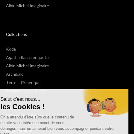
Albin Michel Imaginaire
Collections
Koda
Agatha Raisin enquête
Albin Michel Imaginaire
Archibald
Terres d'Amérique
Espaces Libres Poche
Salut c'est nous...
NOX
les Cookies !
Wiz
Voir toutes les collections
On a attendu d'être sûrs que le contenu de
ce site vous intéresse avant de vous
déranger, mais on aimerait bien vous accompagner pendant votre
Nous suivre