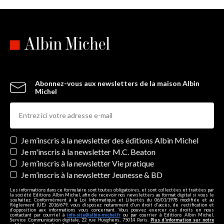
Abonnez-vous aux newsletters de la maison Albin
Michel
Newsletters
Je m’inscris à la newsletter des éditions Albin Michel
Je m'inscris à la newsletter M.C. Beaton
Je m’inscris à la newsletter Vie pratique
Je m’inscris à la newsletter Jeunesse & BD
Les informations dans ce formulaire sont toutes obligatoires, et sont collectées et traitées par
la société Editions Albin Michel, afin de recevoir nos newsletters au format digital si vous le
souhaitez. Conformément à la Loi Informatique et Libertés du 06/01/1978 modifiée et au
Règlement (UE) 2016/679, vous disposez notamment d'un droit d'accès, de rectification et
d’opposition aux informations vous concernant. Vous pouvez exercer ces droits en nous
contactant par courriel à
info-site@albin-michel.fr
ou par courrier à Editions Albin Michel,
Service Communication digitale, 22 rue Huyghens, 75014 Paris.
Plus d’information sur notre