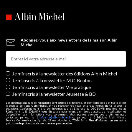
Abonnez-vous aux newsletters de la maison Albin
Michel
Newsletters
Je m’inscris à la newsletter des éditions Albin Michel
Je m'inscris à la newsletter M.C. Beaton
Je m’inscris à la newsletter Vie pratique
Je m’inscris à la newsletter Jeunesse & BD
Les informations dans ce formulaire sont toutes obligatoires, et sont collectées et traitées par
la société Editions Albin Michel, afin de recevoir nos newsletters au format digital si vous le
souhaitez. Conformément à la Loi Informatique et Libertés du 06/01/1978 modifiée et au
Règlement (UE) 2016/679, vous disposez notamment d'un droit d'accès, de rectification et
d’opposition aux informations vous concernant. Vous pouvez exercer ces droits en nous
contactant par courriel à
info-site@albin-michel.fr
ou par courrier à Editions Albin Michel,
Service Communication digitale, 22 rue Huyghens, 75014 Paris.
Plus d’information sur notre
politique de protection de vos données personnelles
.