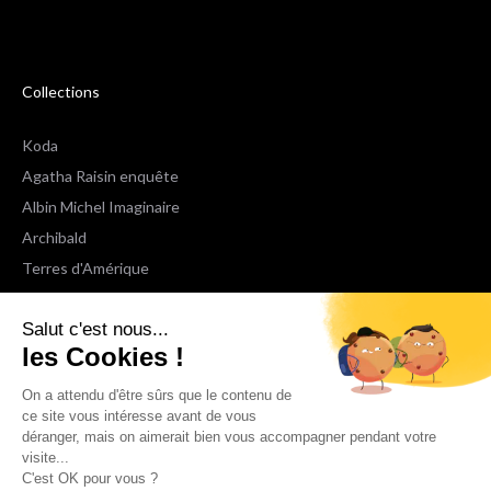
Collections
Koda
Agatha Raisin enquête
Albin Michel Imaginaire
Archibald
Terres d'Amérique
Espaces Libres Poche
Salut c'est nous...
NOX
les Cookies !
Wiz
Voir toutes les collections
On a attendu d'être sûrs que le contenu de
ce site vous intéresse avant de vous
déranger, mais on aimerait bien vous accompagner pendant votre
Nous suivre
visite...
C'est OK pour vous ?