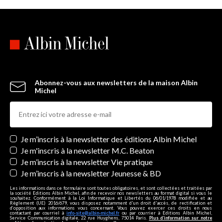
Abonnez-vous aux newsletters de la maison Albin
Michel
Newsletters
Je m’inscris à la newsletter des éditions Albin Michel
Je m'inscris à la newsletter M.C. Beaton
Je m’inscris à la newsletter Vie pratique
Je m’inscris à la newsletter Jeunesse & BD
Les informations dans ce formulaire sont toutes obligatoires, et sont collectées et traitées par
la société Editions Albin Michel, afin de recevoir nos newsletters au format digital si vous le
souhaitez. Conformément à la Loi Informatique et Libertés du 06/01/1978 modifiée et au
Règlement (UE) 2016/679, vous disposez notamment d'un droit d'accès, de rectification et
d’opposition aux informations vous concernant. Vous pouvez exercer ces droits en nous
contactant par courriel à
info-site@albin-michel.fr
ou par courrier à Editions Albin Michel,
Service Communication digitale, 22 rue Huyghens, 75014 Paris.
Plus d’information sur notre