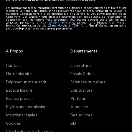
Les informations dans ce formulaire sont toutes obligatoires, et sont collectées et traitées par
la société Editions Albin Michel, afin de recevoir nos newsletters au format digital si vous le
souhaitez. Conformément à la Loi Informatique et Libertés du 06/01/1978 modifiée et au
Règlement (UE) 2016/679, vous disposez notamment d'un droit d'accès, de rectification et
d’opposition aux informations vous concernant. Vous pouvez exercer ces droits en nous
contactant par courriel à
info-site@albin-michel.fr
ou par courrier à Editions Albin Michel,
Service Communication digitale, 22 rue Huyghens, 75014 Paris.
Plus d’information sur notre
politique de protection de vos données personnelles
.
A Propos
Départements
Contact
Littérature
Notre histoire
Essais & docs
Déposer un manuscrit
Sciences humaines
Espace libraire
Spiritualités
Espace presse
Pratique
Rights and permissions
Jeunesse
Mentions légales
Beaux livres
Cookies
BD
Charte de protection des