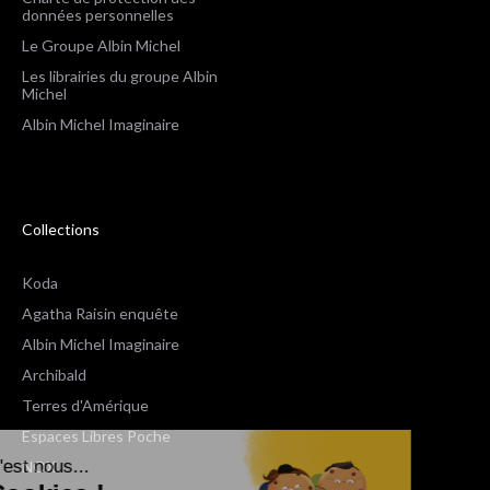
données personnelles
Le Groupe Albin Michel
Les librairies du groupe Albin
Michel
Albin Michel Imaginaire
Collections
Koda
Agatha Raisin enquête
Albin Michel Imaginaire
Archibald
Terres d'Amérique
Espaces Libres Poche
Salut c'est nous...
NOX