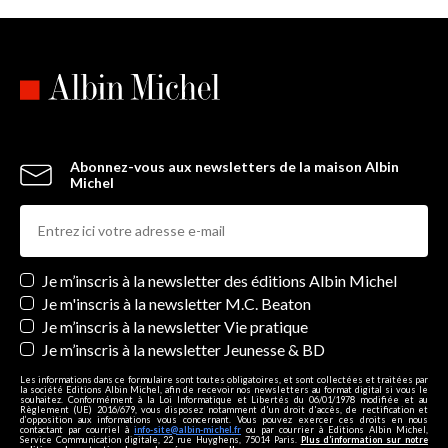
Abonnez-vous aux newsletters de la maison Albin
Michel
Newsletters
Je m’inscris à la newsletter des éditions Albin Michel
Je m'inscris à la newsletter M.C. Beaton
Je m’inscris à la newsletter Vie pratique
Je m’inscris à la newsletter Jeunesse & BD
Les informations dans ce formulaire sont toutes obligatoires, et sont collectées et traitées par
la société Editions Albin Michel, afin de recevoir nos newsletters au format digital si vous le
souhaitez. Conformément à la Loi Informatique et Libertés du 06/01/1978 modifiée et au
Règlement (UE) 2016/679, vous disposez notamment d'un droit d'accès, de rectification et
d’opposition aux informations vous concernant. Vous pouvez exercer ces droits en nous
contactant par courriel à
info-site@albin-michel.fr
ou par courrier à Editions Albin Michel,
Service Communication digitale, 22 rue Huyghens, 75014 Paris.
Plus d’information sur notre