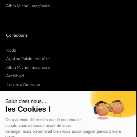
Albin Michel Imaginaire
Collections
Koda
Agatha Raisin enquête
Albin Michel Imaginaire
Archibald
Terres d'Amérique
Espaces Libres Poche
Salut c'est nous...
NOX
les Cookies !
Wiz
Voir toutes les collections
On a attendu d'être sûrs que le contenu de
ce site vous intéresse avant de vous
déranger, mais on aimerait bien vous accompagner pendant votre
Nous suivre