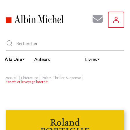
Aller
au
contenu
principal
À la Une
Auteurs
Livres
Accueil
Littérature
Polars, Thriller, Suspense
Ernetti et le voyage interdit