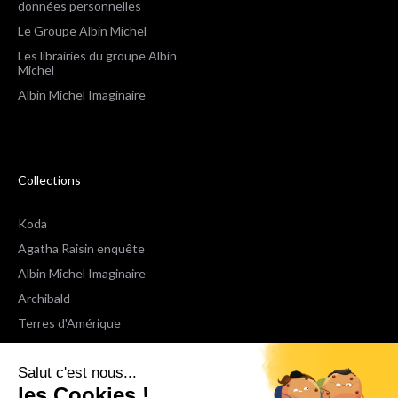
données personnelles
Le Groupe Albin Michel
Les librairies du groupe Albin
Michel
Albin Michel Imaginaire
Collections
Koda
Agatha Raisin enquête
Albin Michel Imaginaire
Archibald
Terres d'Amérique
Espaces Libres Poche
Salut c'est nous...
NOX
les Cookies !
Wiz