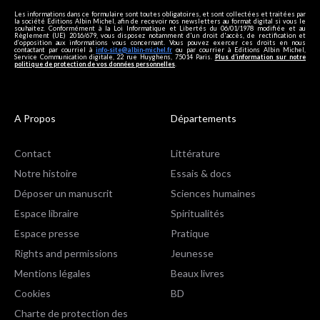
Les informations dans ce formulaire sont toutes obligatoires, et sont collectées et traitées par
la société Editions Albin Michel, afin de recevoir nos newsletters au format digital si vous le
souhaitez. Conformément à la Loi Informatique et Libertés du 06/01/1978 modifiée et au
Règlement (UE) 2016/679, vous disposez notamment d'un droit d'accès, de rectification et
d’opposition aux informations vous concernant. Vous pouvez exercer ces droits en nous
contactant par courriel à
info-site@albin-michel.fr
ou par courrier à Editions Albin Michel,
Service Communication digitale, 22 rue Huyghens, 75014 Paris.
Plus d’information sur notre
politique de protection de vos données personnelles
.
A Propos
Départements
Contact
Littérature
Notre histoire
Essais & docs
Déposer un manuscrit
Sciences humaines
Espace libraire
Spiritualités
Espace presse
Pratique
Rights and permissions
Jeunesse
Mentions légales
Beaux livres
Cookies
BD
Charte de protection des