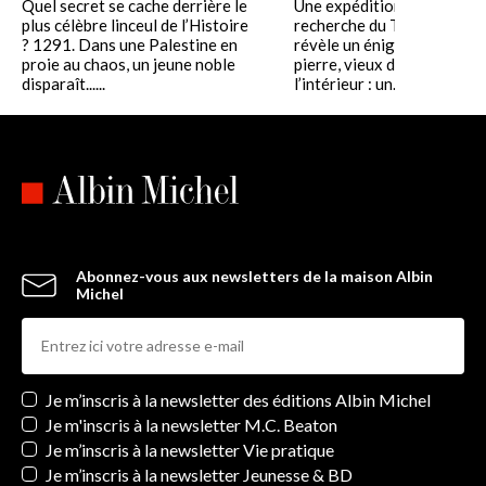
Quel secret se cache derrière le
Une expédition clandestine
plus célèbre linceul de l’Histoire
recherche du Temple de S
? 1291. Dans une Palestine en
révèle un énigmatique cub
proie au chaos, un jeune noble
pierre, vieux de trois mille 
disparaît......
l’intérieur : un......
Abonnez-vous aux newsletters de la maison Albin
Michel
Newsletters
Je m’inscris à la newsletter des éditions Albin Michel
Je m'inscris à la newsletter M.C. Beaton
Je m’inscris à la newsletter Vie pratique
Je m’inscris à la newsletter Jeunesse & BD