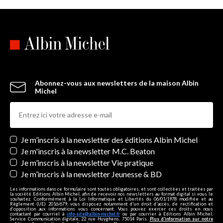
Abonnez-vous aux newsletters de la maison Albin
Michel
Newsletters
Je m’inscris à la newsletter des éditions Albin Michel
Je m'inscris à la newsletter M.C. Beaton
Je m’inscris à la newsletter Vie pratique
Je m’inscris à la newsletter Jeunesse & BD
Les informations dans ce formulaire sont toutes obligatoires, et sont collectées et traitées par
la société Editions Albin Michel, afin de recevoir nos newsletters au format digital si vous le
souhaitez. Conformément à la Loi Informatique et Libertés du 06/01/1978 modifiée et au
Règlement (UE) 2016/679, vous disposez notamment d'un droit d'accès, de rectification et
d’opposition aux informations vous concernant. Vous pouvez exercer ces droits en nous
contactant par courriel à
info-site@albin-michel.fr
ou par courrier à Editions Albin Michel,
Service Communication digitale, 22 rue Huyghens, 75014 Paris.
Plus d’information sur notre