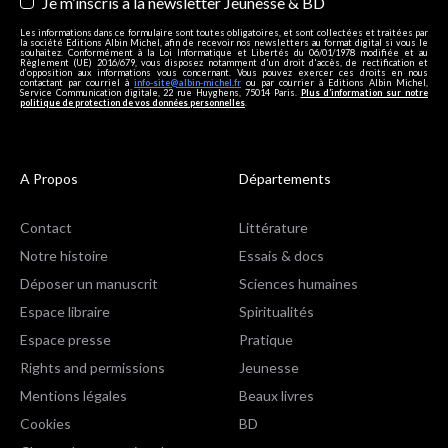
Je m’inscris à la newsletter Jeunesse & BD
Les informations dans ce formulaire sont toutes obligatoires, et sont collectées et traitées par
la société Editions Albin Michel, afin de recevoir nos newsletters au format digital si vous le
souhaitez. Conformément à la Loi Informatique et Libertés du 06/01/1978 modifiée et au
Règlement (UE) 2016/679, vous disposez notamment d'un droit d'accès, de rectification et
d’opposition aux informations vous concernant. Vous pouvez exercer ces droits en nous
contactant par courriel à
info-site@albin-michel.fr
ou par courrier à Editions Albin Michel,
Service Communication digitale, 22 rue Huyghens, 75014 Paris.
Plus d’information sur notre
politique de protection de vos données personnelles
.
A Propos
Départements
Contact
Littérature
Notre histoire
Essais & docs
Déposer un manuscrit
Sciences humaines
Espace libraire
Spiritualités
Espace presse
Pratique
Rights and permissions
Jeunesse
Mentions légales
Beaux livres
Cookies
BD