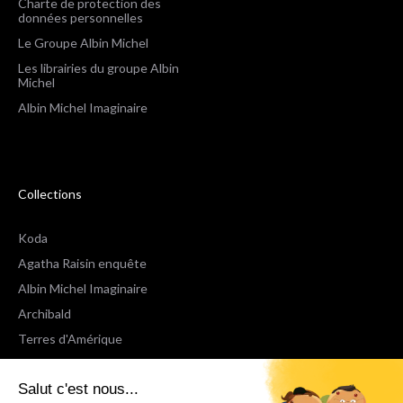
Charte de protection des
données personnelles
Le Groupe Albin Michel
Les librairies du groupe Albin
Michel
Albin Michel Imaginaire
Collections
Koda
Agatha Raisin enquête
Albin Michel Imaginaire
Archibald
Terres d'Amérique
Espaces Libres Poche
Salut c'est nous...
NOX