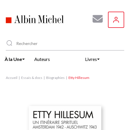
Aller
au
contenu
principal
À la Une
Auteurs
Livres
Accueil
Essais & docs
Biographies
Etty Hillesum