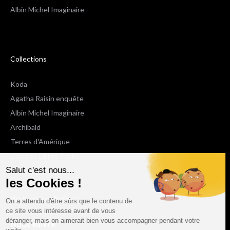
Albin Michel Imaginaire
Collections
Koda
Agatha Raisin enquête
Albin Michel Imaginaire
Archibald
Terres d'Amérique
Espaces Libres Poche
Salut c'est nous...
NOX
les Cookies !
Wiz
Voir toutes les collections
On a attendu d'être sûrs que le contenu de
ce site vous intéresse avant de vous
déranger, mais on aimerait bien vous accompagner pendant votre
Nous suivre