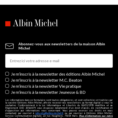
Abonnez-vous aux newsletters de la maison Albin
Michel
Newsletters
Je m’inscris à la newsletter des éditions Albin Michel
Je m'inscris à la newsletter M.C. Beaton
Je m’inscris à la newsletter Vie pratique
Je m’inscris à la newsletter Jeunesse & BD
Les informations dans ce formulaire sont toutes obligatoires, et sont collectées et traitées par
la société Editions Albin Michel, afin de recevoir nos newsletters au format digital si vous le
souhaitez. Conformément à la Loi Informatique et Libertés du 06/01/1978 modifiée et au
Règlement (UE) 2016/679, vous disposez notamment d'un droit d'accès, de rectification et
d’opposition aux informations vous concernant. Vous pouvez exercer ces droits en nous
contactant par courriel à
info-site@albin-michel.fr
ou par courrier à Editions Albin Michel,
Service Communication digitale, 22 rue Huyghens, 75014 Paris.
Plus d’information sur notre