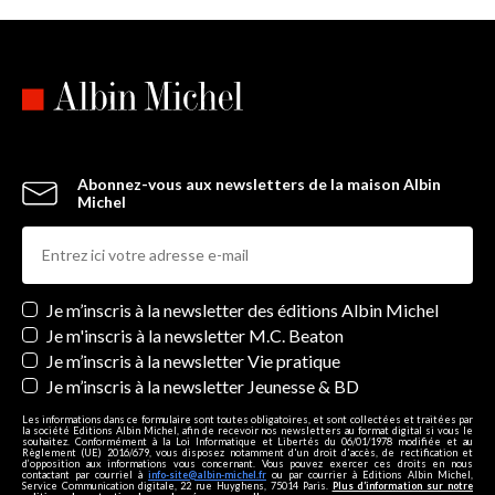
Abonnez-vous aux newsletters de la maison Albin
Michel
Newsletters
Je m’inscris à la newsletter des éditions Albin Michel
Je m'inscris à la newsletter M.C. Beaton
Je m’inscris à la newsletter Vie pratique
Je m’inscris à la newsletter Jeunesse & BD
Les informations dans ce formulaire sont toutes obligatoires, et sont collectées et traitées par
la société Editions Albin Michel, afin de recevoir nos newsletters au format digital si vous le
souhaitez. Conformément à la Loi Informatique et Libertés du 06/01/1978 modifiée et au
Règlement (UE) 2016/679, vous disposez notamment d'un droit d'accès, de rectification et
d’opposition aux informations vous concernant. Vous pouvez exercer ces droits en nous
contactant par courriel à
info-site@albin-michel.fr
ou par courrier à Editions Albin Michel,
Service Communication digitale, 22 rue Huyghens, 75014 Paris.
Plus d’information sur notre