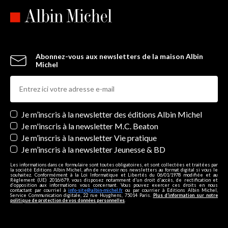
Abonnez-vous aux newsletters de la maison Albin
Michel
Newsletters
Je m’inscris à la newsletter des éditions Albin Michel
Je m'inscris à la newsletter M.C. Beaton
Je m’inscris à la newsletter Vie pratique
Je m’inscris à la newsletter Jeunesse & BD
Les informations dans ce formulaire sont toutes obligatoires, et sont collectées et traitées par
la société Editions Albin Michel, afin de recevoir nos newsletters au format digital si vous le
souhaitez. Conformément à la Loi Informatique et Libertés du 06/01/1978 modifiée et au
Règlement (UE) 2016/679, vous disposez notamment d'un droit d'accès, de rectification et
d’opposition aux informations vous concernant. Vous pouvez exercer ces droits en nous
contactant par courriel à
info-site@albin-michel.fr
ou par courrier à Editions Albin Michel,
Service Communication digitale, 22 rue Huyghens, 75014 Paris.
Plus d’information sur notre
politique de protection de vos données personnelles
.