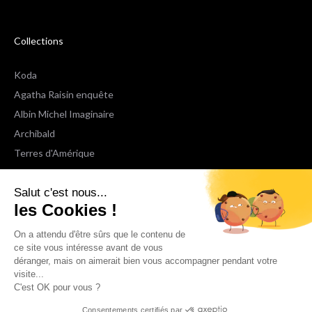
Collections
Koda
Agatha Raisin enquête
Albin Michel Imaginaire
Archibald
Terres d'Amérique
Espaces Libres Poche
Salut c'est nous...
NOX
les Cookies !
Wiz
Voir toutes les collections
On a attendu d'être sûrs que le contenu de
ce site vous intéresse avant de vous
déranger, mais on aimerait bien vous accompagner pendant votre
Nous suivre
visite...
C'est OK pour vous ?
Consentements certifiés par