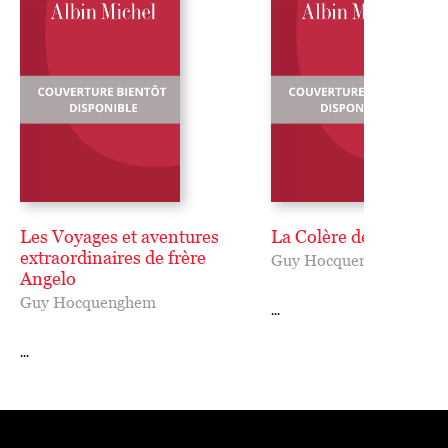
Les Voyages et aventures
La Colère de l'agneau
extraordinaires de frère
Guy Hocquenghem
Angelo
Guy Hocquenghem
...
...