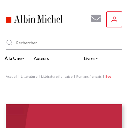
Aller
au
contenu
principal
À la Une
Auteurs
Livres
Accueil
Littérature
Littérature française
Romans français
Ève