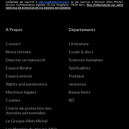
contactant par courriel à
info-site@albin-michel.fr
ou par courrier à Editions Albin Michel,
Service Communication digitale, 22 rue Huyghens, 75014 Paris.
Plus d’information sur notre
politique de protection de vos données personnelles
.
A Propos
Départements
Contact
Littérature
Notre histoire
Essais & docs
Déposer un manuscrit
Sciences humaines
Espace libraire
Spiritualités
Espace presse
Pratique
Rights and permissions
Jeunesse
Mentions légales
Beaux livres
Cookies
BD
Charte de protection des
données personnelles
Le Groupe Albin Michel
Les librairies du groupe Albin