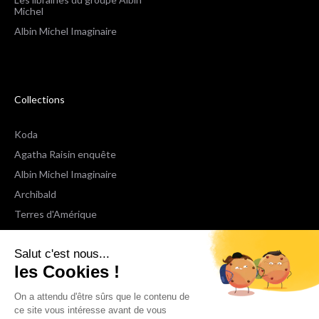
Michel
Albin Michel Imaginaire
Collections
Koda
Agatha Raisin enquête
Albin Michel Imaginaire
Archibald
Terres d'Amérique
Espaces Libres Poche
Salut c'est nous...
NOX
les Cookies !
Wiz
Voir toutes les collections
On a attendu d'être sûrs que le contenu de
ce site vous intéresse avant de vous