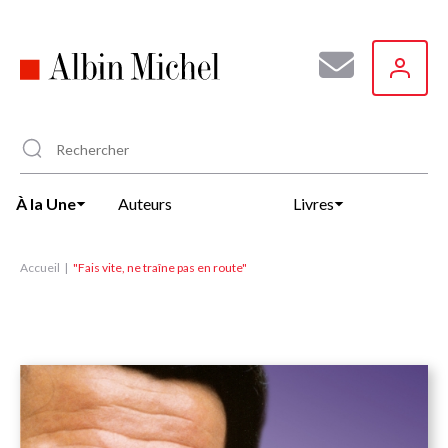
Aller
au
contenu
principal
À la Une
Auteurs
Livres
Accueil
"Fais vite, ne traîne pas en route"