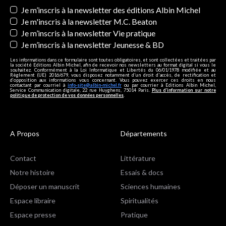
Newsletters
Je m’inscris à la newsletter des éditions Albin Michel
Je m'inscris à la newsletter M.C. Beaton
Je m’inscris à la newsletter Vie pratique
Je m’inscris à la newsletter Jeunesse & BD
Les informations dans ce formulaire sont toutes obligatoires, et sont collectées et traitées par
la société Editions Albin Michel, afin de recevoir nos newsletters au format digital si vous le
souhaitez. Conformément à la Loi Informatique et Libertés du 06/01/1978 modifiée et au
Règlement (UE) 2016/679, vous disposez notamment d'un droit d'accès, de rectification et
d’opposition aux informations vous concernant. Vous pouvez exercer ces droits en nous
contactant par courriel à
info-site@albin-michel.fr
ou par courrier à Editions Albin Michel,
Service Communication digitale, 22 rue Huyghens, 75014 Paris.
Plus d’information sur notre
politique de protection de vos données personnelles
.
A Propos
Départements
Contact
Littérature
Notre histoire
Essais & docs
Déposer un manuscrit
Sciences humaines
Espace libraire
Spiritualités
Espace presse
Pratique