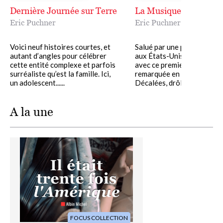
« La conclusion s’impose : Eric Puchner possède un talent
Dernière Journée sur Terre
La Musique des autres
colossal. »
McSweeney’s
Eric Puchner
Eric Puchner
Voici neuf histoires courtes, et
Salué par une presse unan
autant d’angles pour célébrer
aux États-Unis, Éric Puchne
cette entité complexe et parfois
avec ce premier livre une e
surréaliste qu’est la famille. Ici,
remarquée en littérature.
un adolescent......
Décalées, drôles ou......
A la une
Image
FOCUS COLLECTION