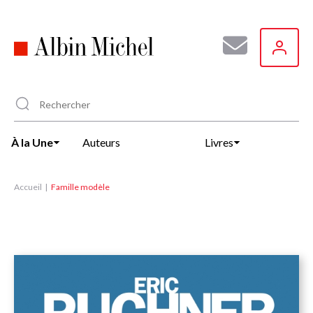
Aller
au
contenu
principal
À la Une
Auteurs
Livres
Accueil
Famille modèle