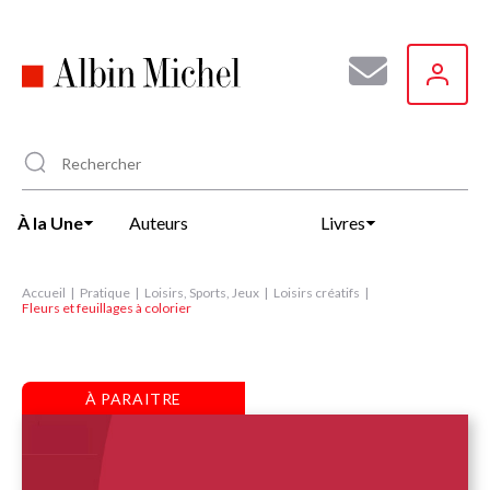
Aller
au
contenu
principal
À la Une
Auteurs
Livres
Accueil
Pratique
Loisirs, Sports, Jeux
Loisirs créatifs
Fleurs et feuillages à colorier
À PARAITRE