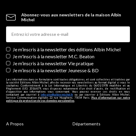
Abonnez-vous aux newsletters de la maison Albin
Michel
Newsletters
Je m’inscris à la newsletter des éditions Albin Michel
Je m'inscris à la newsletter M.C. Beaton
Je m’inscris à la newsletter Vie pratique
Je m’inscris à la newsletter Jeunesse & BD
Les informations dans ce formulaire sont toutes obligatoires, et sont collectées et traitées par
la société Editions Albin Michel, afin de recevoir nos newsletters au format digital si vous le
souhaitez. Conformément à la Loi Informatique et Libertés du 06/01/1978 modifiée et au
Règlement (UE) 2016/679, vous disposez notamment d'un droit d'accès, de rectification et
d’opposition aux informations vous concernant. Vous pouvez exercer ces droits en nous
contactant par courriel à
info-site@albin-michel.fr
ou par courrier à Editions Albin Michel,
Service Communication digitale, 22 rue Huyghens, 75014 Paris.
Plus d’information sur notre
politique de protection de vos données personnelles
.
A Propos
Départements